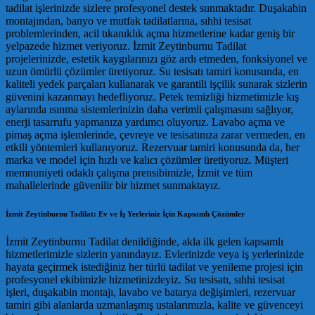
tadilat işlerinizde sizlere profesyonel destek sunmaktadır. Duşakabin
montajından, banyo ve mutfak tadilatlarına, sıhhi tesisat
problemlerinden, acil tıkanıklık açma hizmetlerine kadar geniş bir
yelpazede hizmet veriyoruz. İzmit Zeytinburnu Tadilat
projelerinizde, estetik kaygılarınızı göz ardı etmeden, fonksiyonel ve
uzun ömürlü çözümler üretiyoruz. Su tesisatı tamiri konusunda, en
kaliteli yedek parçaları kullanarak ve garantili işçilik sunarak sizlerin
güvenini kazanmayı hedefliyoruz. Petek temizliği hizmetimizle kış
aylarında ısınma sistemlerinizin daha verimli çalışmasını sağlıyor,
enerji tasarrufu yapmanıza yardımcı oluyoruz. Lavabo açma ve
pimaş açma işlemlerinde, çevreye ve tesisatınıza zarar vermeden, en
etkili yöntemleri kullanıyoruz. Rezervuar tamiri konusunda da, her
marka ve model için hızlı ve kalıcı çözümler üretiyoruz. Müşteri
memnuniyeti odaklı çalışma prensibimizle, İzmit ve tüm
mahallelerinde güvenilir bir hizmet sunmaktayız.
İzmit Zeytinburnu Tadilat: Ev ve İş Yerleriniz İçin Kapsamlı Çözümler
İzmit Zeytinburnu Tadilat denildiğinde, akla ilk gelen kapsamlı
hizmetlerimizle sizlerin yanındayız. Evlerinizde veya iş yerlerinizde
hayata geçirmek istediğiniz her türlü tadilat ve yenileme projesi için
profesyonel ekibimizle hizmetinizdeyiz. Su tesisatı, sıhhi tesisat
işleri, duşakabin montajı, lavabo ve batarya değişimleri, rezervuar
tamiri gibi alanlarda uzmanlaşmış ustalarımızla, kalite ve güvenceyi