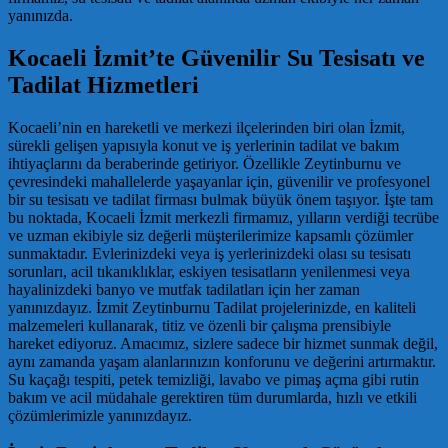
yanınızda.
Kocaeli İzmit’te Güvenilir Su Tesisatı ve
Tadilat Hizmetleri
Kocaeli’nin en hareketli ve merkezi ilçelerinden biri olan İzmit,
sürekli gelişen yapısıyla konut ve iş yerlerinin tadilat ve bakım
ihtiyaçlarını da beraberinde getiriyor. Özellikle Zeytinburnu ve
çevresindeki mahallelerde yaşayanlar için, güvenilir ve profesyonel
bir su tesisatı ve tadilat firması bulmak büyük önem taşıyor. İşte tam
bu noktada, Kocaeli İzmit merkezli firmamız, yılların verdiği tecrübe
ve uzman ekibiyle siz değerli müşterilerimize kapsamlı çözümler
sunmaktadır. Evlerinizdeki veya iş yerlerinizdeki olası su tesisatı
sorunları, acil tıkanıklıklar, eskiyen tesisatların yenilenmesi veya
hayalinizdeki banyo ve mutfak tadilatları için her zaman
yanınızdayız. İzmit Zeytinburnu Tadilat projelerinizde, en kaliteli
malzemeleri kullanarak, titiz ve özenli bir çalışma prensibiyle
hareket ediyoruz. Amacımız, sizlere sadece bir hizmet sunmak değil,
aynı zamanda yaşam alanlarınızın konforunu ve değerini artırmaktır.
Su kaçağı tespiti, petek temizliği, lavabo ve pimaş açma gibi rutin
bakım ve acil müdahale gerektiren tüm durumlarda, hızlı ve etkili
çözümlerimizle yanınızdayız.