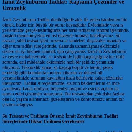
İzmit Zeytinburnu Tadilat: Kapsamlı Çözümler ve
Uzmanlık
İzmit Zeytinburnu Tadilat denildiğinde akla ilk gelen isimlerden biri
olmak, bizler için büyük bir gurur kaynağıdır. Evlerinizde veya iş
yerlerinizde gerçekleştirdiğimiz her türlü tadilat ve tamirat işleminde,
müşteri memnuniyetini en üst düzeyde tutmayı hedefliyoruz. Su
tesisatı, sıhhi tesisat işleri, rezervuar tamirleri, duşakabin montajı ve
diğer tüm tadilat süreçlerinde, alanında uzmanlaşmış ekibimizle
sizlere en iyi hizmeti sunmak için çalışıyoruz. İzmit’in Zeytinburnu
ve çevre mahallelerinde, su tesisatı ile ilgili karşılaştığınız her türlü
sorunda, acil müdahale ekibimizle hızlı bir şekilde yanınızda
oluyoruz. Tıkanıklık açma, su kaçağı tespiti ve tamiri, petek
temizliği gibi konularda modern cihazlar ve deneyimli
personelimizle sorunun kaynağını hızla belirleyip kalıcı çözümler
üretiyoruz. Tadilat süreçlerimizde, sizlerin beklentilerini en ince
ayrıntısına kadar dinliyor, bütçenize uygun ve estetik açıdan da
tatmin edici çözümler sunuyoruz. Bir tesisatçıdan çok daha fazlası
olarak, yaşam alanlarınızı güzelleştiren ve konforunuzu artıran bir
çözüm ortağıyız.
Su Tesisatı ve Tadilatın Önemi: İzmit Zeytinburnu Tadilat
Süreçlerinde Dikkat Edilmesi Gerekenler