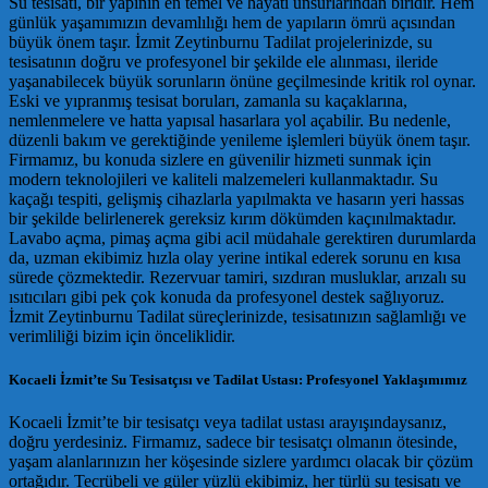
Su tesisatı, bir yapının en temel ve hayati unsurlarından biridir. Hem
günlük yaşamımızın devamlılığı hem de yapıların ömrü açısından
büyük önem taşır. İzmit Zeytinburnu Tadilat projelerinizde, su
tesisatının doğru ve profesyonel bir şekilde ele alınması, ileride
yaşanabilecek büyük sorunların önüne geçilmesinde kritik rol oynar.
Eski ve yıpranmış tesisat boruları, zamanla su kaçaklarına,
nemlenmelere ve hatta yapısal hasarlara yol açabilir. Bu nedenle,
düzenli bakım ve gerektiğinde yenileme işlemleri büyük önem taşır.
Firmamız, bu konuda sizlere en güvenilir hizmeti sunmak için
modern teknolojileri ve kaliteli malzemeleri kullanmaktadır. Su
kaçağı tespiti, gelişmiş cihazlarla yapılmakta ve hasarın yeri hassas
bir şekilde belirlenerek gereksiz kırım dökümden kaçınılmaktadır.
Lavabo açma, pimaş açma gibi acil müdahale gerektiren durumlarda
da, uzman ekibimiz hızla olay yerine intikal ederek sorunu en kısa
sürede çözmektedir. Rezervuar tamiri, sızdıran musluklar, arızalı su
ısıtıcıları gibi pek çok konuda da profesyonel destek sağlıyoruz.
İzmit Zeytinburnu Tadilat süreçlerinizde, tesisatınızın sağlamlığı ve
verimliliği bizim için önceliklidir.
Kocaeli İzmit’te Su Tesisatçısı ve Tadilat Ustası: Profesyonel Yaklaşımımız
Kocaeli İzmit’te bir tesisatçı veya tadilat ustası arayışındaysanız,
doğru yerdesiniz. Firmamız, sadece bir tesisatçı olmanın ötesinde,
yaşam alanlarınızın her köşesinde sizlere yardımcı olacak bir çözüm
ortağıdır. Tecrübeli ve güler yüzlü ekibimiz, her türlü su tesisatı ve