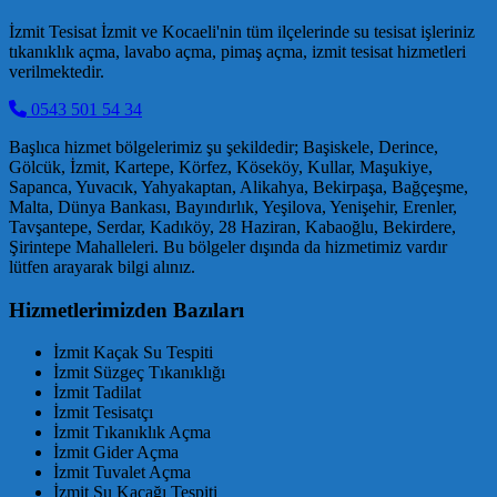
İzmit Tesisat İzmit ve Kocaeli'nin tüm ilçelerinde su tesisat işleriniz
tıkanıklık açma, lavabo açma, pimaş açma, izmit tesisat hizmetleri
verilmektedir.
0543 501 54 34
Başlıca hizmet bölgelerimiz şu şekildedir; Başiskele, Derince,
Gölcük, İzmit, Kartepe, Körfez, Köseköy, Kullar, Maşukiye,
Sapanca, Yuvacık, Yahyakaptan, Alikahya, Bekirpaşa, Bağçeşme,
Malta, Dünya Bankası, Bayındırlık, Yeşilova, Yenişehir, Erenler,
Tavşantepe, Serdar, Kadıköy, 28 Haziran, Kabaoğlu, Bekirdere,
Şirintepe Mahalleleri. Bu bölgeler dışında da hizmetimiz vardır
lütfen arayarak bilgi alınız.
Hizmetlerimizden Bazıları
İzmit Kaçak Su Tespiti
İzmit Süzgeç Tıkanıklığı
İzmit Tadilat
İzmit Tesisatçı
İzmit Tıkanıklık Açma
İzmit Gider Açma
İzmit Tuvalet Açma
İzmit Su Kaçağı Tespiti