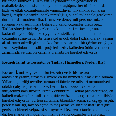
bir arada sunuyoruz. İzmit’in Zeytinburnu ve çevresindeki
mahallelerde, su tesisatı ile ilgili karşılaştığınız her türlü sorunda,
hızlı ve etkili çözümlerimizle yanınızdayız. Tıkanıklık açma, su
kaçağı tespiti ve tamiri, petek temizliği gibi acil müdahale gerektiren
durumlarda, modern cihazlarımız ve deneyimli personelimizle
sorunun kaynağını hızla belirleyip kalıcı çözümler üretiyoruz.
Tadilat süreçlerimizde, sizlerin beklentilerini en ince ayrıntısına
kadar dinliyor, bütçenize uygun ve estetik açıdan da tatmin edici
çözümler sunuyoruz. Bir tesisatçıdan çok daha fazlası olarak, yaşam
alanlarınızı güzelleştiren ve konforunuzu artıran bir çözüm ortağıyız.
İzmit Zeytinburnu Tadilat projelerinizde, kaliteden ödün vermeden,
zamanında ve titiz bir çalışma prensibiyle hareket ediyoruz.
Kocaeli İzmit’te Tesisatçı ve Tadilat Hizmetleri: Neden Biz?
Kocaeli İzmit’te güvenilir bir tesisatçı ve tadilat ustası
arayışındaysanız, firmamız sizlere en iyi hizmeti sunmak için burada.
Yılların getirdiği tecrübe, uzman ekibimiz ve müşteri memnuniyeti
odaklı çalışma prensibimizle, her türlü su tesisatı ve tadilat
ihtiyacınızı karşılıyoruz. İzmit Zeytinburnu Tadilat projelerinizde, en
kaliteli malzemeleri kullanarak, titiz ve özenli bir çalışma prensibiyle
hareket ediyoruz. Su tesisatı tamiri, tıkanıklık açma, su kaçağı tespiti,
petek temizliği, lavabo açma, pimaş açma ve sıhhi tesisat işleri gibi
geniş bir hizmet yelpazesi sunuyoruz. Rezervuar tamiri konusunda
da, her marka ve model için hızlı ve kalıcı çözümler üretiyoruz.