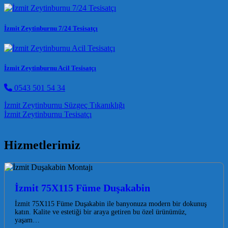
İzmit Zeytinburnu 7/24 Tesisatçı
İzmit Zeytinburnu Acil Tesisatçı
0543 501 54 34
Post navigation
İzmit Zeytinburnu Süzgeç Tıkanıklığı
İzmit Zeytinburnu Tesisatçı
Hizmetlerimiz
İzmit 75X115 Füme Duşakabin
İzmit 75X115 Füme Duşakabin ile banyonuza modern bir dokunuş
katın. Kalite ve estetiği bir araya getiren bu özel ürünümüz,
yaşam…