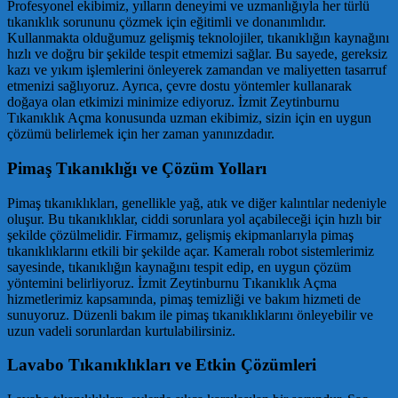
Profesyonel ekibimiz, yılların deneyimi ve uzmanlığıyla her türlü
tıkanıklık sorununu çözmek için eğitimli ve donanımlıdır.
Kullanmakta olduğumuz gelişmiş teknolojiler, tıkanıklığın kaynağını
hızlı ve doğru bir şekilde tespit etmemizi sağlar. Bu sayede, gereksiz
kazı ve yıkım işlemlerini önleyerek zamandan ve maliyetten tasarruf
etmenizi sağlıyoruz. Ayrıca, çevre dostu yöntemler kullanarak
doğaya olan etkimizi minimize ediyoruz. İzmit Zeytinburnu
Tıkanıklık Açma konusunda uzman ekibimiz, sizin için en uygun
çözümü belirlemek için her zaman yanınızdadır.
Pimaş Tıkanıklığı ve Çözüm Yolları
Pimaş tıkanıklıkları, genellikle yağ, atık ve diğer kalıntılar nedeniyle
oluşur. Bu tıkanıklıklar, ciddi sorunlara yol açabileceği için hızlı bir
şekilde çözülmelidir. Firmamız, gelişmiş ekipmanlarıyla pimaş
tıkanıklıklarını etkili bir şekilde açar. Kameralı robot sistemlerimiz
sayesinde, tıkanıklığın kaynağını tespit edip, en uygun çözüm
yöntemini belirliyoruz. İzmit Zeytinburnu Tıkanıklık Açma
hizmetlerimiz kapsamında, pimaş temizliği ve bakım hizmeti de
sunuyoruz. Düzenli bakım ile pimaş tıkanıklıklarını önleyebilir ve
uzun vadeli sorunlardan kurtulabilirsiniz.
Lavabo Tıkanıklıkları ve Etkin Çözümleri