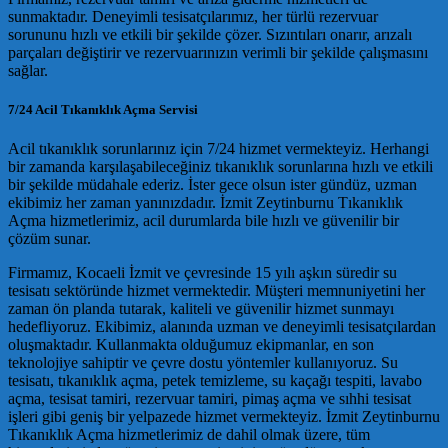
sunmaktadır. Deneyimli tesisatçılarımız, her türlü rezervuar
sorununu hızlı ve etkili bir şekilde çözer. Sızıntıları onarır, arızalı
parçaları değiştirir ve rezervuarınızın verimli bir şekilde çalışmasını
sağlar.
7/24 Acil Tıkanıklık Açma Servisi
Acil tıkanıklık sorunlarınız için 7/24 hizmet vermekteyiz. Herhangi
bir zamanda karşılaşabileceğiniz tıkanıklık sorunlarına hızlı ve etkili
bir şekilde müdahale ederiz. İster gece olsun ister gündüz, uzman
ekibimiz her zaman yanınızdadır. İzmit Zeytinburnu Tıkanıklık
Açma hizmetlerimiz, acil durumlarda bile hızlı ve güvenilir bir
çözüm sunar.
Firmamız, Kocaeli İzmit ve çevresinde 15 yılı aşkın süredir su
tesisatı sektöründe hizmet vermektedir. Müşteri memnuniyetini her
zaman ön planda tutarak, kaliteli ve güvenilir hizmet sunmayı
hedefliyoruz. Ekibimiz, alanında uzman ve deneyimli tesisatçılardan
oluşmaktadır. Kullanmakta olduğumuz ekipmanlar, en son
teknolojiye sahiptir ve çevre dostu yöntemler kullanıyoruz. Su
tesisatı, tıkanıklık açma, petek temizleme, su kaçağı tespiti, lavabo
açma, tesisat tamiri, rezervuar tamiri, pimaş açma ve sıhhi tesisat
işleri gibi geniş bir yelpazede hizmet vermekteyiz. İzmit Zeytinburnu
Tıkanıklık Açma hizmetlerimiz de dahil olmak üzere, tüm