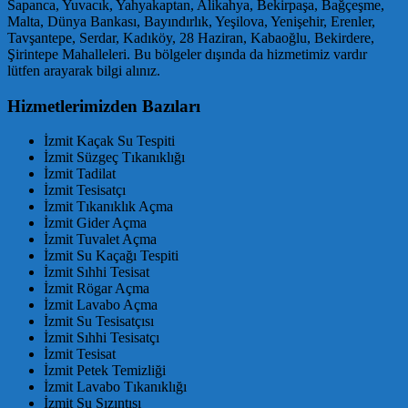
Sapanca, Yuvacık, Yahyakaptan, Alikahya, Bekirpaşa, Bağçeşme,
Malta, Dünya Bankası, Bayındırlık, Yeşilova, Yenişehir, Erenler,
Tavşantepe, Serdar, Kadıköy, 28 Haziran, Kabaoğlu, Bekirdere,
Şirintepe Mahalleleri. Bu bölgeler dışında da hizmetimiz vardır
lütfen arayarak bilgi alınız.
Hizmetlerimizden Bazıları
İzmit Kaçak Su Tespiti
İzmit Süzgeç Tıkanıklığı
İzmit Tadilat
İzmit Tesisatçı
İzmit Tıkanıklık Açma
İzmit Gider Açma
İzmit Tuvalet Açma
İzmit Su Kaçağı Tespiti
İzmit Sıhhi Tesisat
İzmit Rögar Açma
İzmit Lavabo Açma
İzmit Su Tesisatçısı
İzmit Sıhhi Tesisatçı
İzmit Tesisat
İzmit Petek Temizliği
İzmit Lavabo Tıkanıklığı
İzmit Su Sızıntısı