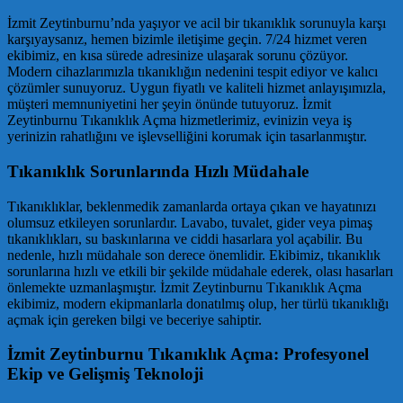
İzmit Zeytinburnu’nda yaşıyor ve acil bir tıkanıklık sorunuyla karşı
karşıyaysanız, hemen bizimle iletişime geçin. 7/24 hizmet veren
ekibimiz, en kısa sürede adresinize ulaşarak sorunu çözüyor.
Modern cihazlarımızla tıkanıklığın nedenini tespit ediyor ve kalıcı
çözümler sunuyoruz. Uygun fiyatlı ve kaliteli hizmet anlayışımızla,
müşteri memnuniyetini her şeyin önünde tutuyoruz. İzmit
Zeytinburnu Tıkanıklık Açma hizmetlerimiz, evinizin veya iş
yerinizin rahatlığını ve işlevselliğini korumak için tasarlanmıştır.
Tıkanıklık Sorunlarında Hızlı Müdahale
Tıkanıklıklar, beklenmedik zamanlarda ortaya çıkan ve hayatınızı
olumsuz etkileyen sorunlardır. Lavabo, tuvalet, gider veya pimaş
tıkanıklıkları, su baskınlarına ve ciddi hasarlara yol açabilir. Bu
nedenle, hızlı müdahale son derece önemlidir. Ekibimiz, tıkanıklık
sorunlarına hızlı ve etkili bir şekilde müdahale ederek, olası hasarları
önlemekte uzmanlaşmıştır. İzmit Zeytinburnu Tıkanıklık Açma
ekibimiz, modern ekipmanlarla donatılmış olup, her türlü tıkanıklığı
açmak için gereken bilgi ve beceriye sahiptir.
İzmit Zeytinburnu Tıkanıklık Açma: Profesyonel
Ekip ve Gelişmiş Teknoloji