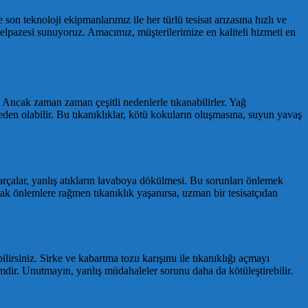
on teknoloji ekipmanlarımız ile her türlü tesisat arızasına hızlı ve
yelpazesi sunuyoruz. Amacımız, müşterilerimize en kaliteli hizmeti en
 Ancak zaman zaman çeşitli nedenlerle tıkanabilirler. Yağ
eden olabilir. Bu tıkanıklıklar, kötü kokuların oluşmasına, suyun yavaş
parçalar, yanlış atıkların lavaboya dökülmesi. Bu sorunları önlemek
k önlemlere rağmen tıkanıklık yaşanırsa, uzman bir tesisatçıdan
irsiniz. Sirke ve kabartma tozu karışımı ile tıkanıklığı açmayı
dir. Unutmayın, yanlış müdahaleler sorunu daha da kötüleştirebilir.