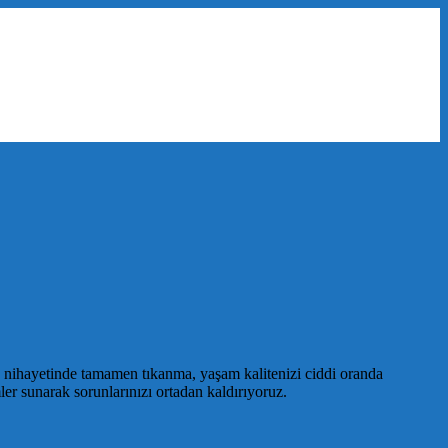
ve nihayetinde tamamen tıkanma, yaşam kalitenizi ciddi oranda
mler sunarak sorunlarınızı ortadan kaldırıyoruz.