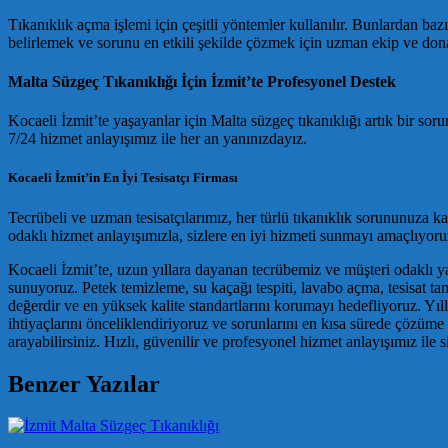
Tıkanıklık açma işlemi için çeşitli yöntemler kullanılır. Bunlardan baz
belirlemek ve sorunu en etkili şekilde çözmek için uzman ekip ve do
Malta Süzgeç Tıkanıklığı İçin İzmit’te Profesyonel Destek
Kocaeli İzmit’te yaşayanlar için Malta süzgeç tıkanıklığı artık bir sor
7/24 hizmet anlayışımız ile her an yanınızdayız.
Kocaeli İzmit’in En İyi Tesisatçı Firması
Tecrübeli ve uzman tesisatçılarımız, her türlü tıkanıklık sorununuza ka
odaklı hizmet anlayışımızla, sizlere en iyi hizmeti sunmayı amaçlıyoru
Kocaeli İzmit’te, uzun yıllara dayanan tecrübemiz ve müşteri odaklı yakl
sunuyoruz. Petek temizleme, su kaçağı tespiti, lavabo açma, tesisat ta
değerdir ve en yüksek kalite standartlarını korumayı hedefliyoruz. Yı
ihtiyaçlarını önceliklendiriyoruz ve sorunlarını en kısa sürede çözüme u
arayabilirsiniz. Hızlı, güvenilir ve profesyonel hizmet anlayışımız ile
Benzer Yazılar