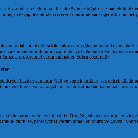
satı sorunlarınız için güvenilir bir çözüm ortağıdır. Uzman ekibimiz ve s
iğine, su kaçağı tespitinden rezervuar tamirine kadar geniş bir hizmet 
ı
tık suyun daha temiz bir şekilde akmasını sağlayan önemli elemanlardır.
lta süzgecinizin verimliliğini düşürebilir ve hatta tamamen tıkanmasına n
aştığınızda, profesyonel yardım almak en doğru çözümdür.
rler
enlerden bazıları şunlardır: Yağ ve yemek artıkları, saç telleri, küçük 
 temizlemeli ve lavabolara yabancı madde atmaktan kaçınmalısınız. Anca
a çözüm aramayı deneyebilirsiniz. Örneğin, süzgeci çıkarıp temizleyebil
kanıklık ciddi ise, profesyonel yardım almak en doğru ve güvenli yöntem