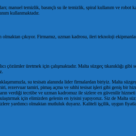
ıları; manuel temizlik, basınçlı su ile temizlik, spiral kullanım ve robot
nanım kullanmaktadır.
un olmaktan çıkıyor. Firmamız, uzman kadrosu, ileri teknoloji ekipmanları
lıcı çözümler üretmek için çalışmaktadır. Malta süzgeç tıkanıklığı gibi s
z.
aşımımızla, su tesisatı alanında lider firmalardan biriyiz. Malta süzgeç t
miri, rezervuar tamiri, pimaş açma ve sıhhi tesisat işleri gibi geniş bir
lların verdiği tecrübe ve uzman kadromuz ile sizlere en güvenilir hizm
laştırmak için elimizden gelenin en iyisini yapıyoruz. Siz de Malta süzge
 sizlere yardımcı olmaktan mutluluk duyarız. Kaliteli işçilik, uygun fiya