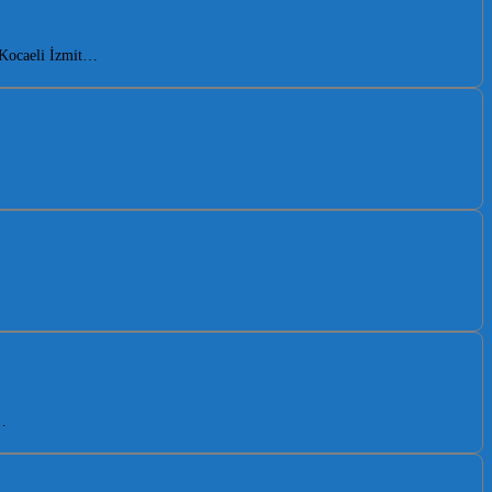
. Kocaeli İzmit…
…