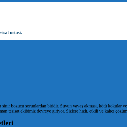
sisat ustasi.
z en sinir bozucu sorunlardan biridir. Suyun yavaş akması, kötü kokular 
man tesisat ekibimiz devreye giriyor. Sizlere hızlı, etkili ve kalıcı çözü
tleri