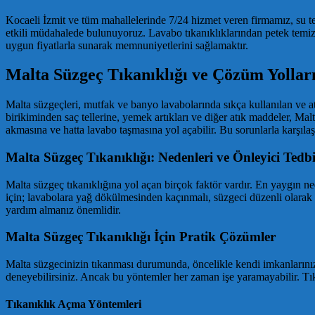
Kocaeli İzmit ve tüm mahallelerinde 7/24 hizmet veren firmamız, su tesi
etkili müdahalede bulunuyoruz. Lavabo tıkanıklıklarından petek temizl
uygun fiyatlarla sunarak memnuniyetlerini sağlamaktır.
Malta Süzgeç Tıkanıklığı ve Çözüm Yollar
Malta süzgeçleri, mutfak ve banyo lavabolarında sıkça kullanılan ve a
birikiminden saç tellerine, yemek artıkları ve diğer atık maddeler, Ma
akmasına ve hatta lavabo taşmasına yol açabilir. Bu sorunlarla karşıl
Malta Süzgeç Tıkanıklığı: Nedenleri ve Önleyici Tedbi
Malta süzgeç tıkanıklığına yol açan birçok faktör vardır. En yaygın ned
için; lavabolara yağ dökülmesinden kaçınmalı, süzgeci düzenli olarak
yardım almanız önemlidir.
Malta Süzgeç Tıkanıklığı İçin Pratik Çözümler
Malta süzgecinizin tıkanması durumunda, öncelikle kendi imkanlarınızl
deneyebilirsiniz. Ancak bu yöntemler her zaman işe yaramayabilir. Tı
Tıkanıklık Açma Yöntemleri