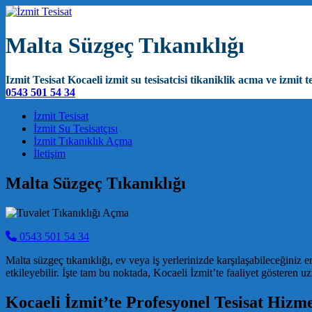
Malta Süzgeç Tıkanıklığı
Izmit Tesisat Kocaeli izmit su tesisatcisi tikaniklik acma ve izmit te
0543 501 54 34
Main Navigation
İzmit Tesisat
İzmit Su Tesisatçısı
İzmit Tıkanıklık Açma
İletişim
Malta Süzgeç Tıkanıklığı
0543 501 54 34
Malta süzgeç tıkanıklığı, ev veya iş yerlerinizde karşılaşabileceğini
etkileyebilir. İşte tam bu noktada, Kocaeli İzmit’te faaliyet gösteren uz
Kocaeli İzmit’te Profesyonel Tesisat Hizme