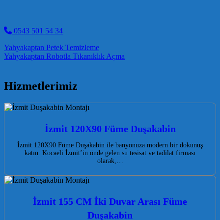
0543 501 54 34
Post navigation
Yahyakaptan Petek Temizleme
Yahyakaptan Robotla Tıkanıklık Açma
Hizmetlerimiz
İzmit 120X90 Füme Duşakabin
İzmit 120X90 Füme Duşakabin ile banyonuza modern bir dokunuş
katın. Kocaeli İzmit’in önde gelen su tesisat ve tadilat firması
olarak,…
İzmit 155 CM İki Duvar Arası Füme
Duşakabin