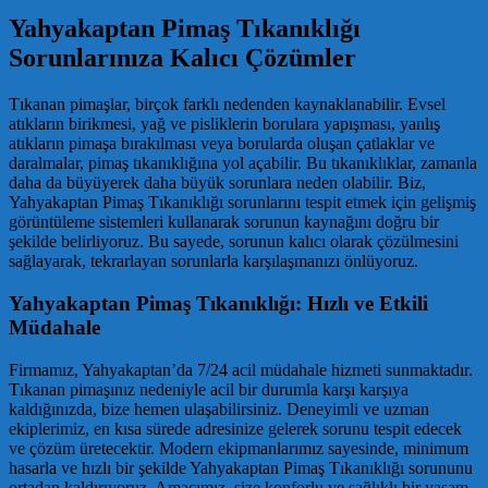
Yahyakaptan Pimaş Tıkanıklığı
Sorunlarınıza Kalıcı Çözümler
Tıkanan pimaşlar, birçok farklı nedenden kaynaklanabilir. Evsel
atıkların birikmesi, yağ ve pisliklerin borulara yapışması, yanlış
atıkların pimaşa bırakılması veya borularda oluşan çatlaklar ve
daralmalar, pimaş tıkanıklığına yol açabilir. Bu tıkanıklıklar, zamanla
daha da büyüyerek daha büyük sorunlara neden olabilir. Biz,
Yahyakaptan Pimaş Tıkanıklığı sorunlarını tespit etmek için gelişmiş
görüntüleme sistemleri kullanarak sorunun kaynağını doğru bir
şekilde belirliyoruz. Bu sayede, sorunun kalıcı olarak çözülmesini
sağlayarak, tekrarlayan sorunlarla karşılaşmanızı önlüyoruz.
Yahyakaptan Pimaş Tıkanıklığı: Hızlı ve Etkili
Müdahale
Firmamız, Yahyakaptan’da 7/24 acil müdahale hizmeti sunmaktadır.
Tıkanan pimaşınız nedeniyle acil bir durumla karşı karşıya
kaldığınızda, bize hemen ulaşabilirsiniz. Deneyimli ve uzman
ekiplerimiz, en kısa sürede adresinize gelerek sorunu tespit edecek
ve çözüm üretecektir. Modern ekipmanlarımız sayesinde, minimum
hasarla ve hızlı bir şekilde Yahyakaptan Pimaş Tıkanıklığı sorununu
ortadan kaldırıyoruz. Amacımız, size konforlu ve sağlıklı bir yaşam