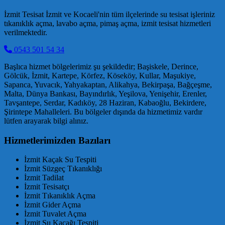
İzmit Tesisat İzmit ve Kocaeli'nin tüm ilçelerinde su tesisat işleriniz
tıkanıklık açma, lavabo açma, pimaş açma, izmit tesisat hizmetleri
verilmektedir.
0543 501 54 34
Başlıca hizmet bölgelerimiz şu şekildedir; Başiskele, Derince,
Gölcük, İzmit, Kartepe, Körfez, Köseköy, Kullar, Maşukiye,
Sapanca, Yuvacık, Yahyakaptan, Alikahya, Bekirpaşa, Bağçeşme,
Malta, Dünya Bankası, Bayındırlık, Yeşilova, Yenişehir, Erenler,
Tavşantepe, Serdar, Kadıköy, 28 Haziran, Kabaoğlu, Bekirdere,
Şirintepe Mahalleleri. Bu bölgeler dışında da hizmetimiz vardır
lütfen arayarak bilgi alınız.
Hizmetlerimizden Bazıları
İzmit Kaçak Su Tespiti
İzmit Süzgeç Tıkanıklığı
İzmit Tadilat
İzmit Tesisatçı
İzmit Tıkanıklık Açma
İzmit Gider Açma
İzmit Tuvalet Açma
İzmit Su Kaçağı Tespiti