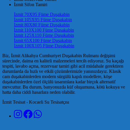
İzmit Sifon Tamiri
İzmit 70X95 Füme Duşakabin
İzmit 105X95 Füme Duşakabin
İzmit 80X80 Füme Duşakabin
İzmit 110X100 Füme Duşakabin
İzmit 125X110 Füme Duşakabin
İzmit 65X100 Füme Duşakabin
İzmit 100X105 Füme Duşakabin
Biz, İzmit Alikahya Cumhuriyet Duşakabin Rulmanı değişimi
sürecinde, daima en kaliteli malzemeleri tercih ediyoruz. Su kaçağı
tespiti, lavabo açma, rezervuar tamiri gibi acil müdahale gerektiren
durumlarda da hızlı ve etkili çözümlerimizle yanınızdayız. Klasik
cam duşakabinlerden modern sürgülü kapılı modellere, köşe
duşakabinlerden özel ölçülü tasarımlara kadar birçok alternatif
mevcuttur. Bu durum, banyonuzda küf oluşumuna, kötü kokuya ve
hatta daha ciddi hasarlara neden olabilir.
İzmit Tesisat - Kocaeli Su Tesisatçısı