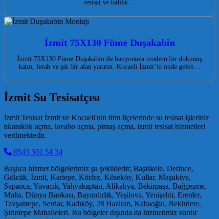
tesisat ve tadilat…
İzmit 75X130 Füme Duşakabin
İzmit 75X130 Füme Duşakabin ile banyonuza modern bir dokunuş
katın, ferah ve şık bir alan yaratın. Kocaeli İzmit’in önde gelen…
İzmit Su Tesisatçısı
İzmit Tesisat İzmit ve Kocaeli'nin tüm ilçelerinde su tesisat işleriniz
tıkanıklık açma, lavabo açma, pimaş açma, izmit tesisat hizmetleri
verilmektedir.
0543 501 54 34
Başlıca hizmet bölgelerimiz şu şekildedir; Başiskele, Derince,
Gölcük, İzmit, Kartepe, Körfez, Köseköy, Kullar, Maşukiye,
Sapanca, Yuvacık, Yahyakaptan, Alikahya, Bekirpaşa, Bağçeşme,
Malta, Dünya Bankası, Bayındırlık, Yeşilova, Yenişehir, Erenler,
Tavşantepe, Serdar, Kadıköy, 28 Haziran, Kabaoğlu, Bekirdere,
Şirintepe Mahalleleri. Bu bölgeler dışında da hizmetimiz vardır