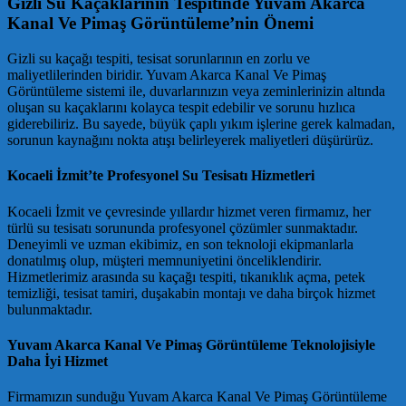
Gizli Su Kaçaklarının Tespitinde Yuvam Akarca
Kanal Ve Pimaş Görüntüleme’nin Önemi
Gizli su kaçağı tespiti, tesisat sorunlarının en zorlu ve
maliyetlilerinden biridir. Yuvam Akarca Kanal Ve Pimaş
Görüntüleme sistemi ile, duvarlarınızın veya zeminlerinizin altında
oluşan su kaçaklarını kolayca tespit edebilir ve sorunu hızlıca
giderebiliriz. Bu sayede, büyük çaplı yıkım işlerine gerek kalmadan,
sorunun kaynağını nokta atışı belirleyerek maliyetleri düşürürüz.
Kocaeli İzmit’te Profesyonel Su Tesisatı Hizmetleri
Kocaeli İzmit ve çevresinde yıllardır hizmet veren firmamız, her
türlü su tesisatı sorununda profesyonel çözümler sunmaktadır.
Deneyimli ve uzman ekibimiz, en son teknoloji ekipmanlarla
donatılmış olup, müşteri memnuniyetini önceliklendirir.
Hizmetlerimiz arasında su kaçağı tespiti, tıkanıklık açma, petek
temizliği, tesisat tamiri, duşakabin montajı ve daha birçok hizmet
bulunmaktadır.
Yuvam Akarca Kanal Ve Pimaş Görüntüleme Teknolojisiyle
Daha İyi Hizmet
Firmamızın sunduğu Yuvam Akarca Kanal Ve Pimaş Görüntüleme