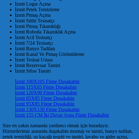
İzmit Logar Açma
İzmit Petek Temizleme
İzmit Pimaş Açma
İzmit Sıhhi Tesisatçı
İzmit Pimaş Tıkanıklığı
İzmit Robotla Tıkanıklık Açma
İzmit Acil Tesisatçı
İzmit 7/24 Tesisatçı
İzmit Banyo Tadilatı
İzmit Kanal Ve Pimaş Görüntüleme
İzmit Tesisat Ustası
İzmit Rezervuar Tamiri
İzmit Sifon Tamiri
İzmit 100X105 Füme Duşakabin
İzmit 115X65 Füme Duşakabin
İzmit 120X90 Füme Duşakabin
İzmit 85X85 Füme Duşakabin
İzmit 95X85 Füme Duşakabin
İzmit 130X130 Füme Duşakabin
İzmit 155 CM İki Duvar Arası Füme Duşakabin
Size en yakın zamanda yardımcı olmak için buradayız.
Hizmetlerimiz arasında duşakabin montajı ve tamiri, banyo tadilatı,
petek temizliği, su kaçağı tespiti ve tamiri, lavabo ve gider açma,