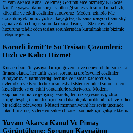
Yuvam Akarca Kanal Ve Pimaş Görüntüleme hizmetiyle, Kocaeli
İzmit’te yaşayanların karşılaşabileceği su tesisatı sorunlarına hızlı,
güvenilir ve etkili çözümler sunuyoruz. Modern teknolojiyle
donatılmış ekibimiz, gizli su kaçağı tespiti, kanalizasyon tıkanıklığı
açma ve daha birçok sorunda uzmanlaşmıştır. Siz de evinizin
huzurunu tehdit eden tesisat sorunlarından kurtulmak için bizimle
iletişime geçin.
Kocaeli İzmit’te Su Tesisatı Çözümleri:
Hızlı ve Kalıcı Hizmet
Kocaeli İzmit’te yaşayanlar için güvenilir ve deneyimli bir su tesisatı
firması olarak, her türlü tesisat sorununa profesyonel çözümler
sunuyoruz. Yılların verdiği tecrübe ve uzman kadromuzla,
evlerinizin ve iş yerlerinizin su tesisat sistemlerindeki sorunları en
kısa sürede ve en etkili yöntemlerle gideriyoruz. Modern
ekipmanlarımız ve gelişmiş teknolojilerimiz sayesinde, gizli su
kaçağı tespiti, tıkanıklık açma ve daha birçok problemi hızlı ve kalıcı
bir şekilde çözüyoruz. Müşteri memnuniyetini her şeyin üzerinde
tutan firmamız, sizlere en kaliteli hizmeti sunmak için çalışmaktadır.
Yuvam Akarca Kanal Ve Pimaş
Görüntüleme: Sorunun Kaynağını