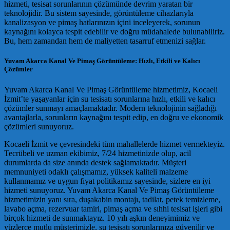
hizmeti, tesisat sorunlarının çözümünde devrim yaratan bir
teknolojidir. Bu sistem sayesinde, görüntüleme cihazlarıyla
kanalizasyon ve pimaş hatlarınızın içini inceleyerek, sorunun
kaynağını kolayca tespit edebilir ve doğru müdahalede bulunabiliriz.
Bu, hem zamandan hem de maliyetten tasarruf etmenizi sağlar.
Yuvam Akarca Kanal Ve Pimaş Görüntüleme: Hızlı, Etkili ve Kalıcı
Çözümler
Yuvam Akarca Kanal Ve Pimaş Görüntüleme hizmetimiz, Kocaeli
İzmit’te yaşayanlar için su tesisatı sorunlarına hızlı, etkili ve kalıcı
çözümler sunmayı amaçlamaktadır. Modern teknolojinin sağladığı
avantajlarla, sorunların kaynağını tespit edip, en doğru ve ekonomik
çözümleri sunuyoruz.
Kocaeli İzmit ve çevresindeki tüm mahallelerde hizmet vermekteyiz.
Tecrübeli ve uzman ekibimiz, 7/24 hizmetinizde olup, acil
durumlarda da size anında destek sağlamaktadır. Müşteri
memnuniyeti odaklı çalışmamız, yüksek kaliteli malzeme
kullanmamız ve uygun fiyat politikamız sayesinde, sizlere en iyi
hizmeti sunuyoruz. Yuvam Akarca Kanal Ve Pimaş Görüntüleme
hizmetimizin yanı sıra, duşakabin montajı, tadilat, petek temizleme,
lavabo açma, rezervuar tamiri, pimaş açma ve sıhhi tesisat işleri gibi
birçok hizmeti de sunmaktayız. 10 yılı aşkın deneyimimiz ve
yüzlerce mutlu müşterimizle, su tesisatı sorunlarınıza güvenilir ve