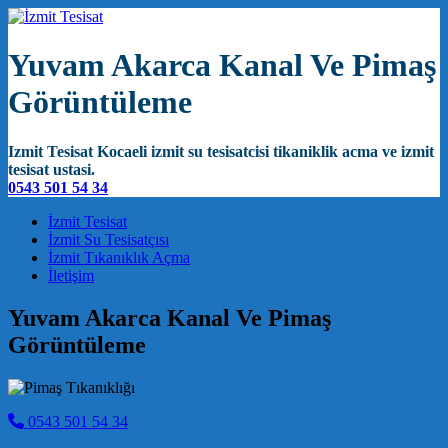
Yuvam Akarca Kanal Ve Pimaş
Görüntüleme
Izmit Tesisat Kocaeli izmit su tesisatcisi tikaniklik acma ve izmit
tesisat ustasi.
0543 501 54 34
Main Navigation
İzmit Tesisat
İzmit Su Tesisatçısı
İzmit Tıkanıklık Açma
İletişim
Yuvam Akarca Kanal Ve Pimaş
Görüntüleme
0543 501 54 34