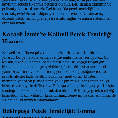
kaybının sebebi tıkanmış petekler olabilir. Biz, uzman ekibimiz ve
gelişmiş ekipmanlarımızla Bekirpaşa’da petek temizliği hizmeti
sunarak, evinizin sıcaklığını geri kazandırıyoruz. Unutmayın,
düzenli petek temizliği enerji tasarrufu sağlar ve ısıtma sisteminizin
ömrünü uzatır.
Kocaeli İzmit’te Kaliteli Petek Temizliği
Hizmeti
Kocaeli İzmit’in en güvenilir su tesisat firmalarından biri olarak,
yıllardır bölge halkına kaliteli ve güvenilir hizmet sunuyoruz. Su
tesisatı, tıkanıklık açma, petek temizleme, su kaçağı tespiti gibi
birçok alanda uzmanlaşmış ekibimiz, her türlü tesisat sorununda
yanınızda. İster evinizde, ister iş yerinizde karşılaştığınız tesisat
problemlerine hızlı ve etkili çözümler üretiyoruz. Müşteri
memnuniyetini ön planda tutan yaklaşımımızla, her zaman en iyi
hizmeti vermeyi hedefliyoruz. Bekirpaşa bölgesinde yaşayanlar için
sunduğumuz özel hizmetlerimizden biri de Bekirpaşa petek temizliği
hizmetidir. Uzun yıllardır kazandığımız deneyim ve uzmanlığımız ile
sizlere en iyi hizmeti sunmaktayız.
Bekirpaşa Petek Temizliği: Isınma