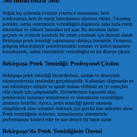
Sorunlarınıza Son
Soğuk kış aylarında evinizin yeterince ısınmaması, hem
konforunuzu hem de enerji faturalarınızı olumsuz etkiler. Tıkanmış
petekler, ısıtma sisteminizin verimliliğini düşürerek daha fazla enerji
tüketimine ve yüksek faturalara yol açar. Bu durumun önüne
geçmek ve evinizde konforlu bir ortam yaratmak için düzenli olarak
Bekirpaşa petek temizliği yaptırmanız oldukça önemlidir. Firmamız,
gelişmiş teknolojisiyle peteklerinizdeki tortuları ve kirleri tamamen
temizleyerek, ısıtma sisteminizin verimliliğini en üst düzeye çıkarır.
Bekirpaşa Petek Temizliği: Profesyonel Çözüm
Bekirpaşa petek temizliği hizmetlerimiz, uzman ve deneyimli
teknisyenlerimiz tarafından gerçekleştirilir. Kullanılan ekipmanlar en
son teknolojiye sahiptir ve işinde uzman ekibimiz en iyi sonuçları
elde etmek için çalışmaktadır. Hizmetlerimiz kapsamlı olup,
peteklerinizi tamamen temizlemeyi ve sisteminizin verimliliğini
artırmayı hedefler. Ayrıca, petek temizliği işlemi sırasında
oluşabilecek olası sorunları önlemek için gerekli tüm önlemler alınır.
Petek temizliğinin ardından, uzmanlarımız sisteminizin
performansını kontrol eder ve size detaylı bir rapor sunar.
Bekirpaşa’da Petek Temizliğinin Önemi