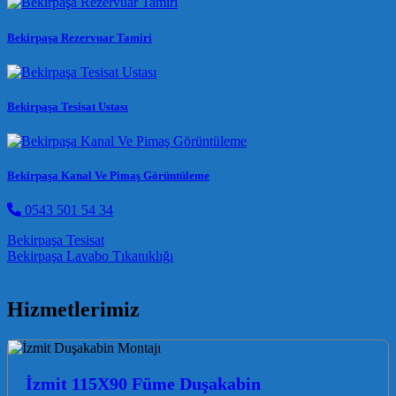
Bekirpaşa Rezervuar Tamiri
Bekirpaşa Tesisat Ustası
Bekirpaşa Kanal Ve Pimaş Görüntüleme
0543 501 54 34
Post navigation
Bekirpaşa Tesisat
Bekirpaşa Lavabo Tıkanıklığı
Hizmetlerimiz
İzmit 115X90 Füme Duşakabin