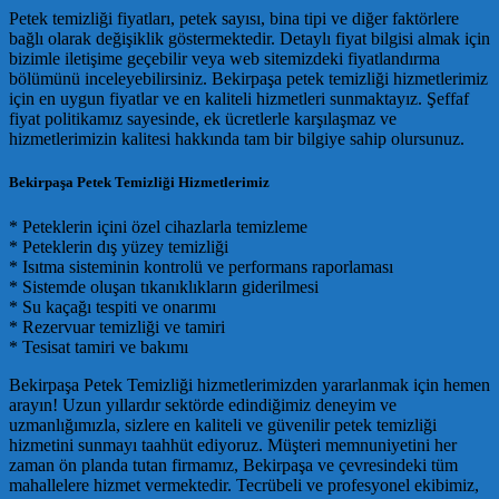
Petek temizliği fiyatları, petek sayısı, bina tipi ve diğer faktörlere
bağlı olarak değişiklik göstermektedir. Detaylı fiyat bilgisi almak için
bizimle iletişime geçebilir veya web sitemizdeki fiyatlandırma
bölümünü inceleyebilirsiniz. Bekirpaşa petek temizliği hizmetlerimiz
için en uygun fiyatlar ve en kaliteli hizmetleri sunmaktayız. Şeffaf
fiyat politikamız sayesinde, ek ücretlerle karşılaşmaz ve
hizmetlerimizin kalitesi hakkında tam bir bilgiye sahip olursunuz.
Bekirpaşa Petek Temizliği Hizmetlerimiz
* Peteklerin içini özel cihazlarla temizleme
* Peteklerin dış yüzey temizliği
* Isıtma sisteminin kontrolü ve performans raporlaması
* Sistemde oluşan tıkanıklıkların giderilmesi
* Su kaçağı tespiti ve onarımı
* Rezervuar temizliği ve tamiri
* Tesisat tamiri ve bakımı
Bekirpaşa Petek Temizliği hizmetlerimizden yararlanmak için hemen
arayın! Uzun yıllardır sektörde edindiğimiz deneyim ve
uzmanlığımızla, sizlere en kaliteli ve güvenilir petek temizliği
hizmetini sunmayı taahhüt ediyoruz. Müşteri memnuniyetini her
zaman ön planda tutan firmamız, Bekirpaşa ve çevresindeki tüm
mahallelere hizmet vermektedir. Tecrübeli ve profesyonel ekibimiz,