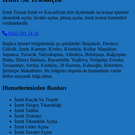
İzmit Tesisat İzmit ve Kocaeli'nin tüm ilçelerinde su tesisat işleriniz
tıkanıklık açma, lavabo açma, pimaş açma, izmit tesisat hizmetleri
verilmektedir.
0543 501 54 34
Başlıca hizmet bölgelerimiz şu şekildedir; Başiskele, Derince,
Gölcük, İzmit, Kartepe, Körfez, Köseköy, Kullar, Maşukiye,
Sapanca, Yuvacık, Yahyakaptan, Alikahya, Bekirpaşa, Bağçeşme,
Malta, Dünya Bankası, Bayındırlık, Yeşilova, Yenişehir, Erenler,
Tavşantepe, Serdar, Kadıköy, 28 Haziran, Kabaoğlu, Bekirdere,
Şirintepe Mahalleleri. Bu bölgeler dışında da hizmetimiz vardır
lütfen arayarak bilgi alınız.
Hizmetlerimizden Bazıları
İzmit Kaçak Su Tespiti
İzmit Süzgeç Tıkanıklığı
İzmit Tadilat
İzmit Tesisatçı
İzmit Tıkanıklık Açma
İzmit Gider Açma
İzmit Tuvalet Açma