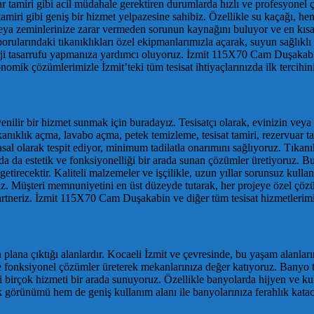
ar tamiri gibi acil müdahale gerektiren durumlarda hızlı ve profesyonel
amiri gibi geniş bir hizmet yelpazesine sahibiz. Özellikle su kaçağı, h
veya zeminlerinize zarar vermeden sorunun kaynağını buluyor ve en kısa
rularındaki tıkanıklıkları özel ekipmanlarımızla açarak, suyun sağlıklı
nerji tasarrufu yapmanıza yardımcı oluyoruz. İzmit 115X70 Cam Duşakabin
onomik çözümlerimizle İzmit’teki tüm tesisat ihtiyaçlarınızda ilk tercihi
nilir bir hizmet sunmak için buradayız. Tesisatçı olarak, evinizin veya iş
ıkanıklık açma, lavabo açma, petek temizleme, tesisat tamiri, rezervuar ta
asal olarak tespit ediyor, minimum tadilatla onarımını sağlıyoruz. Tıka
ınızda da estetik ve fonksiyonelliği bir arada sunan çözümler üretiyor
getirecektir. Kaliteli malzemeler ve işçilikle, uzun yıllar sorunsuz k
üşteri memnuniyetini en üst düzeyde tutarak, her projeye özel çözüml
 partneriz. İzmit 115X70 Cam Duşakabin ve diğer tüm tesisat hizmetlerimiz
 plana çıktığı alanlardır. Kocaeli İzmit ve çevresinde, bu yaşam alanlar
 ve fonksiyonel çözümler üreterek mekanlarınıza değer katıyoruz. Banyo 
i birçok hizmeti bir arada sunuyoruz. Özellikle banyolarda hijyen ve k
görünümü hem de geniş kullanım alanı ile banyolarınıza ferahlık kataca