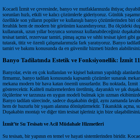
Kocaeli İzmit ve çevresinde, banyo ve mutfaklarınızda ihtiyaç duyabilece
sorunları hızlı, etkili ve kalıcı çözümlerle gideriyoruz. Günlük yaşa
özellikle son yılların popüler ve kullanışlı banyo çözümlerinden bi
ferahlık hem de modern bir görünüm kazandırıyoruz. Bu ölçüdeki duşak
kullanarak, uzun yıllar boyunca sorunsuz kullanabileceğiniz duşakabin
tesisat tamiri, rezervuar tamiri, pimaş açma ve sıhhi tesisat işleri gi
tutarak, titiz ve özenli çalışmalarımızla fark yaratıyoruz. Banyo tadi
tamiri ve bakımı konusunda da en güvenilir hizmeti bizden alabilirsini
Banyo Tadilatında Estetik ve Fonksiyonellik: İzmi
Banyolar, evin en çok kullanılan ve kişisel bakımın yapıldığı alanlard
firmamız, banyo tadilatı konusunda kapsamlı çözümler sunarak mekanla
mekana modern bir hava katan önemli unsurlardır. Bu noktada, İzmit 
gösterecektir. Kaliteli malzemelerden üretilmiş, dayanıklı ve şık d
ölçülerine ve tarzınıza en uygun modeli bulmak için uzman ekibimizden d
Banyo tadilatı sürecinde, sadece duşakabin değil, aynı zamanda lava
hem de huzurlu bir yaşam alanına dönüştürmektir. Tıkanıklık açma, su 
Duşakabin montajı ve diğer tüm tesisat işleriniz için bize ulaşabilirsini
İzmit’te Su Tesisatı ve Acil Müdahale Hizmetleri
Su tesisatı, bir yapının en temel ve hayati sistemlerinden biridir. Kocae