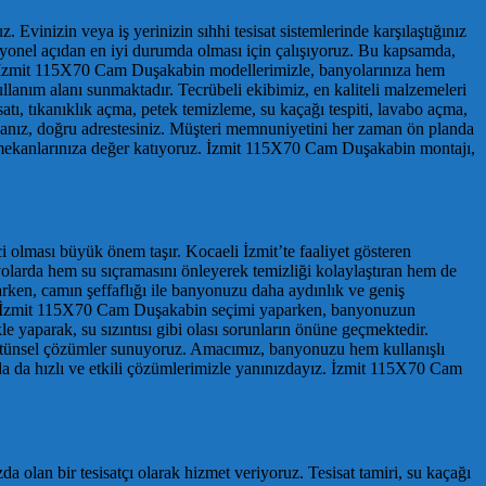
 Evinizin veya iş yerinizin sıhhi tesisat sistemlerinde karşılaştığınız
siyonel açıdan en iyi durumda olması için çalışıyoruz. Bu kapsamda,
z. İzmit 115X70 Cam Duşakabin modellerimizle, banyolarınıza hem
anım alanı sunmaktadır. Tecrübeli ekibimiz, en kaliteli malzemeleri
ı, tıkanıklık açma, petek temizleme, su kaçağı tespiti, lavabo açma,
ndaysanız, doğru adrestesiniz. Müşteri memnuniyetini her zaman ön planda
izle mekanlarınıza değer katıyoruz. İzmit 115X70 Cam Duşakabin montajı,
ci olması büyük önem taşır. Kocaeli İzmit’te faaliyet gösteren
olarda hem su sıçramasını önleyerek temizliği kolaylaştıran hem de
ken, camın şeffaflığı ile banyonuzu daha aydınlık ve geniş
lir. İzmit 115X70 Cam Duşakabin seçimi yaparken, banyonuzun
le yaparak, su sızıntısı gibi olası sorunların önüne geçmektedir.
bütünsel çözümler sunuyoruz. Amacımız, banyonuzu hem kullanışlı
nda da hızlı ve etkili çözümlerimizle yanınızdayız. İzmit 115X70 Cam
zda olan bir tesisatçı olarak hizmet veriyoruz. Tesisat tamiri, su kaçağı