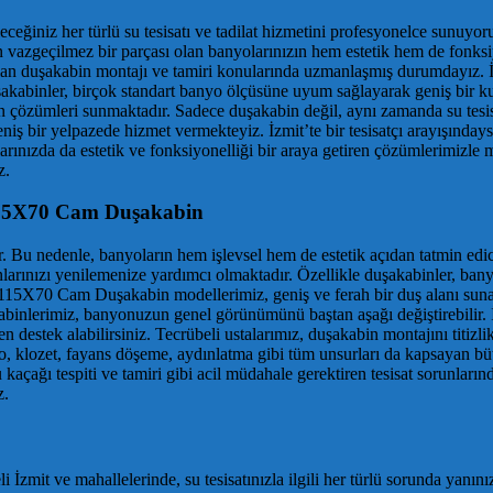
ğiniz her türlü su tesisatı ve tadilat hizmetini profesyonelce sunuyoruz.
mın vazgeçilmez bir parçası olan banyolarınızın hem estetik hem de fonk
ri olan duşakabin montajı ve tamiri konularında uzmanlaşmış durumdayı
abinler, birçok standart banyo ölçüsüne uyum sağlayarak geniş bir kull
 çözümleri sunmaktadır. Sadece duşakabin değil, aynı zamanda su tesisat
bi geniş bir yelpazede hizmet vermekteyiz. İzmit’te bir tesisatçı arayışı
latlarınızda da estetik ve fonksiyonelliği bir araya getiren çözümlerim
z.
t 115X70 Cam Duşakabin
ır. Bu nedenle, banyoların hem işlevsel hem de estetik açıdan tatmin edi
rınızı yenilemenize yardımcı olmaktadır. Özellikle duşakabinler, bany
115X70 Cam Duşakabin modellerimiz, geniş ve ferah bir duş alanı sunar
uşakabinlerimiz, banyonuzun genel görünümünü baştan aşağı değiştirebi
estek alabilirsiniz. Tecrübeli ustalarımız, duşakabin montajını titizlik
bo, klozet, fayans döşeme, aydınlatma gibi tüm unsurları da kapsayan 
kaçağı tespiti ve tamiri gibi acil müdahale gerektiren tesisat sorunları
z.
li İzmit ve mahallelerinde, su tesisatınızla ilgili her türlü sorunda yanını