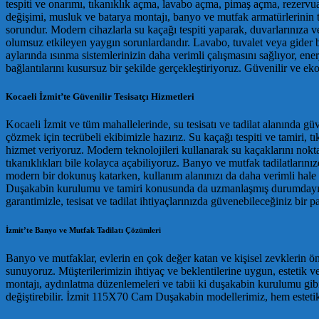
tespiti ve onarımı, tıkanıklık açma, lavabo açma, pimaş açma, rezervu
değişimi, musluk ve batarya montajı, banyo ve mutfak armatürlerinin t
sorundur. Modern cihazlarla su kaçağı tespiti yaparak, duvarlarınıza 
olumsuz etkileyen yaygın sorunlardandır. Lavabo, tuvalet veya gider bo
aylarında ısınma sistemlerinizin daha verimli çalışmasını sağlıyor, e
bağlantılarını kusursuz bir şekilde gerçekleştiriyoruz. Güvenilir ve ek
Kocaeli İzmit’te Güvenilir Tesisatçı Hizmetleri
Kocaeli İzmit ve tüm mahallelerinde, su tesisatı ve tadilat alanında güve
çözmek için tecrübeli ekibimizle hazırız. Su kaçağı tespiti ve tamiri, t
hizmet veriyoruz. Modern teknolojileri kullanarak su kaçaklarını nokt
tıkanıklıkları bile kolayca açabiliyoruz. Banyo ve mutfak tadilatlar
modern bir dokunuş katarken, kullanım alanınızı da daha verimli hale 
Duşakabin kurulumu ve tamiri konusunda da uzmanlaşmış durumdayız. M
garantimizle, tesisat ve tadilat ihtiyaçlarınızda güvenebileceğiniz bir
İzmit’te Banyo ve Mutfak Tadilatı Çözümleri
Banyo ve mutfaklar, evlerin en çok değer katan ve kişisel zevklerin ön
sunuyoruz. Müşterilerimizin ihtiyaç ve beklentilerine uygun, estetik
montajı, aydınlatma düzenlemeleri ve tabii ki duşakabin kurulumu gib
değiştirebilir. İzmit 115X70 Cam Duşakabin modellerimiz, hem estetik 