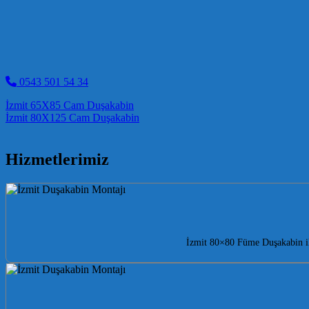
0543 501 54 34
Post navigation
İzmit 65X85 Cam Duşakabin
İzmit 80X125 Cam Duşakabin
Hizmetlerimiz
İzmit 80×80 Füme Duşakabin il