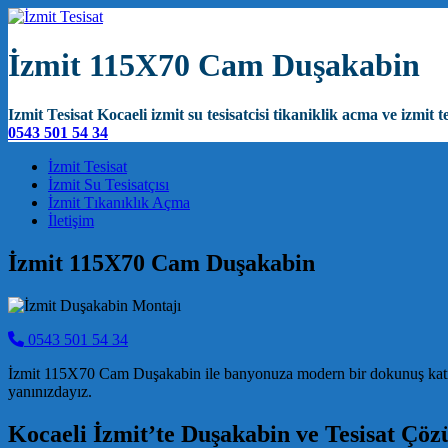
İzmit 115X70 Cam Duşakabin
Izmit Tesisat Kocaeli izmit su tesisatcisi tikaniklik acma ve izmit te
0543 501 54 34
Main Navigation
İzmit Tesisat
İzmit Su Tesisatçısı
İzmit Tıkanıklık Açma
İletişim
İzmit 115X70 Cam Duşakabin
0543 501 54 34
İzmit 115X70 Cam Duşakabin ile banyonuza modern bir dokunuş katın, fer
yanınızdayız.
Kocaeli İzmit’te Duşakabin ve Tesisat Çöz