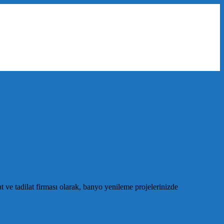
 ve tadilat firması olarak, banyo yenileme projelerinizde