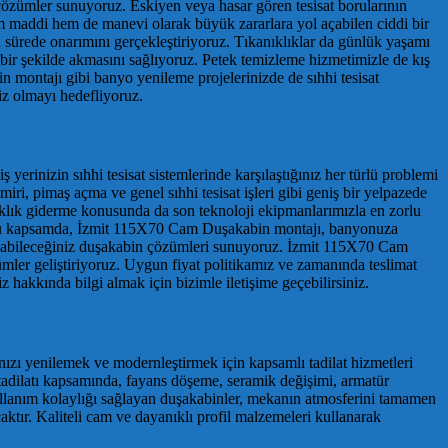
 çözümler sunuyoruz. Eskiyen veya hasar gören tesisat borularının
em maddi hem de manevi olarak büyük zararlara yol açabilen ciddi bir
 sürede onarımını gerçekleştiriyoruz. Tıkanıklıklar da günlük yaşamı
 bir şekilde akmasını sağlıyoruz. Petek temizleme hizmetimizle de kış
 montajı gibi banyo yenileme projelerinizde de sıhhi tesisat
niz olmayı hedefliyoruz.
 yerinizin sıhhi tesisat sistemlerinde karşılaştığınız her türlü problemi
miri, pimaş açma ve genel sıhhi tesisat işleri gibi geniş bir yelpazede
nıklık giderme konusunda da son teknoloji ekipmanlarımızla en zorlu
uz. Bu kapsamda, İzmit 115X70 Cam Duşakabin montajı, banyonuza
ullanabileceğiniz duşakabin çözümleri sunuyoruz. İzmit 115X70 Cam
er geliştiriyoruz. Uygun fiyat politikamız ve zamanında teslimat
 hakkında bilgi almak için bizimle iletişime geçebilirsiniz.
ınızı yenilemek ve modernleştirmek için kapsamlı tadilat hizmetleri
tadilatı kapsamında, fayans döşeme, seramik değişimi, armatür
ullanım kolaylığı sağlayan duşakabinler, mekanın atmosferini tamamen
ktır. Kaliteli cam ve dayanıklı profil malzemeleri kullanarak