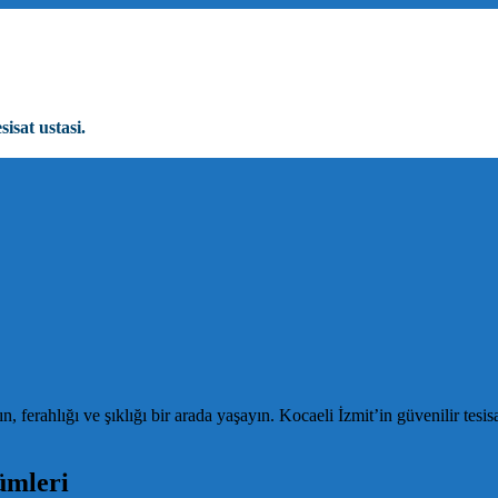
sisat ustasi.
ahlığı ve şıklığı bir arada yaşayın. Kocaeli İzmit’in güvenilir tesisat
ümleri