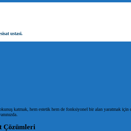
sisat ustasi.
uş katmak, hem estetik hem de fonksiyonel bir alan yaratmak için doğr
yanınızda.
at Çözümleri