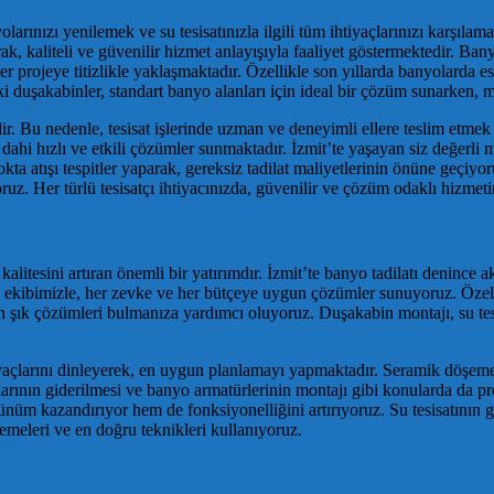
nyolarınızı yenilemek ve su tesisatınızla ilgili tüm ihtiyaçlarınızı karşı
, kaliteli ve güvenilir hizmet anlayışıyla faaliyet göstermektedir. Bany
projeye titizlikle yaklaşmaktadır. Özellikle son yıllarda banyolarda est
duşakabinler, standart banyo alanları için ideal bir çözüm sunarken, m
r. Bu nedenle, tesisat işlerinde uzman ve deneyimli ellere teslim etmek 
i hızlı ve etkili çözümler sunmaktadır. İzmit’te yaşayan siz değerli müş
kta atışı tespitler yaparak, gereksiz tadilat maliyetlerinin önüne geçiyo
ruz. Her türlü tesisatçı ihtiyacınızda, güvenilir ve çözüm odaklı hizmet
alitesini artıran önemli bir yatırımdır. İzmit’te banyo tadilatı denince 
 ekibimizle, her zevke ve her bütçeye uygun çözümler sunuyoruz. Öze
 şık çözümleri bulmanıza yardımcı oluyoruz. Duşakabin montajı, su tesis
ihtiyaçlarını dinleyerek, en uygun planlamayı yapmaktadır. Seramik dö
arının giderilmesi ve banyo armatürlerinin montajı gibi konularda da pro
üm kazandırıyor hem de fonksiyonelliğini artırıyoruz. Su tesisatının g
lzemeleri ve en doğru teknikleri kullanıyoruz.