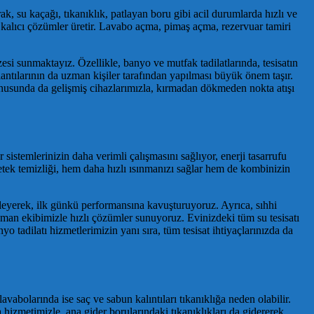
ak, su kaçağı, tıkanıklık, patlayan boru gibi acil durumlarda hızlı ve
e kalıcı çözümler üretir. Lavabo açma, pimaş açma, rezervuar tamiri
esi sunmaktayız. Özellikle, banyo ve mutfak tadilatlarında, tesisatın
lantılarının da uzman kişiler tarafından yapılması büyük önem taşır.
nusunda da gelişmiş cihazlarımızla, kırmadan dökmeden nokta atışı
sistemlerinizin daha verimli çalışmasını sağlıyor, enerji tasarrufu
etek temizliği, hem daha hızlı ısınmanızı sağlar hem de kombinizin
leyerek, ilk günkü performansına kavuşturuyoruz. Ayrıca, sıhhi
 uzman ekibimizle hızlı çözümler sunuyoruz. Evinizdeki tüm su tesisatı
 tadilatı hizmetlerimizin yanı sıra, tüm tesisat ihtiyaçlarınızda da
avabolarında ise saç ve sabun kalıntıları tıkanıklığa neden olabilir.
izmetimizle, ana gider borularındaki tıkanıklıkları da gidererek,