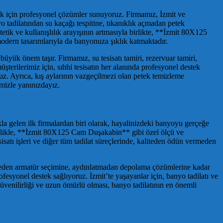
lamak için profesyonel çözümler sunuyoruz. Firmamız, İzmit ve
o tadilatından su kaçağı tespitine, tıkanıklık açmadan petek
etik ve kullanışlılık arayışının artmasıyla birlikte, **İzmit 80X125
odern tasarımlarıyla da banyonuza şıklık katmaktadır.
büyük önem taşır. Firmamız, su tesisatı tamiri, rezervuar tamiri,
terilerimiz için, sıhhi tesisatın her alanında profesyonel destek
ruz. Ayrıca, kış aylarının vazgeçilmezi olan petek temizleme
imizle yanınızdayız.
akla gelen ilk firmalardan biri olarak, hayalinizdeki banyoyu gerçeğe
llikle, **İzmit 80X125 Cam Duşakabin** gibi özel ölçü ve
atı işleri ve diğer tüm tadilat süreçlerinde, kaliteden ödün vermeden
şemeden armatür seçimine, aydınlatmadan depolama çözümlerine kadar
fesyonel destek sağlıyoruz. İzmit’te yaşayanlar için, banyo tadilatı ve
üvenilirliği ve uzun ömürlü olması, banyo tadilatının en önemli