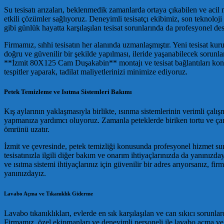
Su tesisatı arızaları, beklenmedik zamanlarda ortaya çıkabilen ve acil m
etkili çözümler sağlıyoruz. Deneyimli tesisatçı ekibimiz, son teknoloj
gibi günlük hayatta karşılaşılan tesisat sorunlarında da profesyonel d
Firmamız, sıhhi tesisatın her alanında uzmanlaşmıştır. Yeni tesisat kur
doğru ve güvenilir bir şekilde yapılması, ileride yaşanabilecek sorunla
**İzmit 80X125 Cam Duşakabin** montajı ve tesisat bağlantıları konu
tespitler yaparak, tadilat maliyetlerinizi minimize ediyoruz.
Petek Temizleme ve Isıtma Sistemleri Bakımı
Kış aylarının yaklaşmasıyla birlikte, ısınma sistemlerinin verimli çalı
yapmanıza yardımcı oluyoruz. Zamanla peteklerde biriken tortu ve çamu
ömrünü uzatır.
İzmit ve çevresinde, petek temizliği konusunda profesyonel hizmet su
tesisatınızla ilgili diğer bakım ve onarım ihtiyaçlarınızda da yanınızd
ve ısıtma sistemi ihtiyaçlarınız için güvenilir bir adres arıyorsanız, 
yanınızdayız.
Lavabo Açma ve Tıkanıklık Giderme
Lavabo tıkanıklıkları, evlerde en sık karşılaşılan ve can sıkıcı sorunla
Firmamız, özel ekipmanları ve deneyimli personeli ile lavabo açma ve 