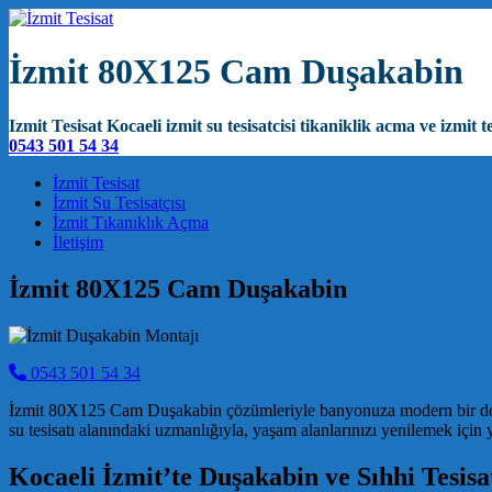
İzmit 80X125 Cam Duşakabin
Izmit Tesisat Kocaeli izmit su tesisatcisi tikaniklik acma ve izmit te
0543 501 54 34
Main Navigation
İzmit Tesisat
İzmit Su Tesisatçısı
İzmit Tıkanıklık Açma
İletişim
İzmit 80X125 Cam Duşakabin
0543 501 54 34
İzmit 80X125 Cam Duşakabin çözümleriyle banyonuza modern bir dokun
su tesisatı alanındaki uzmanlığıyla, yaşam alanlarınızı yenilemek için 
Kocaeli İzmit’te Duşakabin ve Sıhhi Tesis