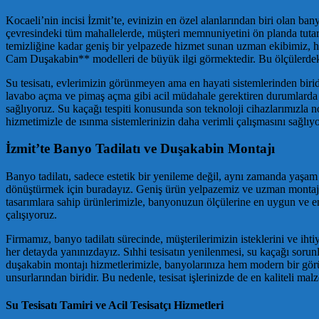
Kocaeli’nin incisi İzmit’te, evinizin en özel alanlarından biri olan ba
çevresindeki tüm mahallelerde, müşteri memnuniyetini ön planda tutarak
temizliğine kadar geniş bir yelpazede hizmet sunan uzman ekibimiz, her 
Cam Duşakabin** modelleri de büyük ilgi görmektedir. Bu ölçülerdeki 
Su tesisatı, evlerimizin görünmeyen ama en hayati sistemlerinden biridi
lavabo açma ve pimaş açma gibi acil müdahale gerektiren durumlarda dah
sağlıyoruz. Su kaçağı tespiti konusunda son teknoloji cihazlarımızla no
hizmetimizle de ısınma sistemlerinizin daha verimli çalışmasını sağlıyo
İzmit’te Banyo Tadilatı ve Duşakabin Montajı
Banyo tadilatı, sadece estetik bir yenileme değil, aynı zamanda yaşam k
dönüştürmek için buradayız. Geniş ürün yelpazemiz ve uzman montaj
tasarımlara sahip ürünlerimizle, banyonuzun ölçülerine en uygun ve en
çalışıyoruz.
Firmamız, banyo tadilatı sürecinde, müşterilerimizin isteklerini ve 
her detayda yanınızdayız. Sıhhi tesisatın yenilenmesi, su kaçağı sorunl
duşakabin montajı hizmetlerimizle, banyolarınıza hem modern bir görün
unsurlarından biridir. Bu nedenle, tesisat işlerinizde de en kaliteli ma
Su Tesisatı Tamiri ve Acil Tesisatçı Hizmetleri