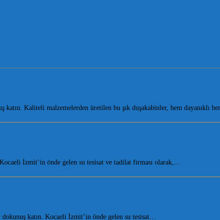
 katın. Kaliteli malzemelerden üretilen bu şık duşakabinler, hem dayanıklı 
aeli İzmit’in önde gelen su tesisat ve tadilat firması olarak,…
dokunuş katın. Kocaeli İzmit’in önde gelen su tesisat…