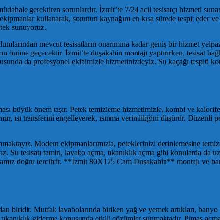
üdahale gerektiren sorunlardır. İzmit’te 7/24 acil tesisatçı hizmeti sunar
i ekipmanlar kullanarak, sorunun kaynağını en kısa sürede tespit eder v
estek sunuyoruz.
ulumlarından mevcut tesisatların onarımına kadar geniş bir hizmet yelpaz
rın önüne geçecektir. İzmit’te duşakabin montajı yaptırırken, tesisat bağ
sunda da profesyonel ekibimizle hizmetinizdeyiz. Su kaçağı tespiti ko
şması büyük önem taşır. Petek temizleme hizmetimizle, kombi ve kalorifer 
r, ısı transferini engelleyerek, ısınma verimliliğini düşürür. Düzenli p
nmaktayız. Modern ekipmanlarımızla, peteklerinizi derinlemesine temiz
ayız. Su tesisatı tamiri, lavabo açma, tıkanıklık açma gibi konularda da
firmamız doğru tercihtir. **İzmit 80X125 Cam Duşakabin** montajı ve banyo
rdan biridir. Mutfak lavabolarında biriken yağ ve yemek artıkları, banyo l
tıkanıklık giderme konusunda etkili çözümler sunmaktadır. Pimaş açma h