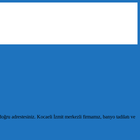
u adrestesiniz. Kocaeli İzmit merkezli firmamız, banyo tadilatı ve