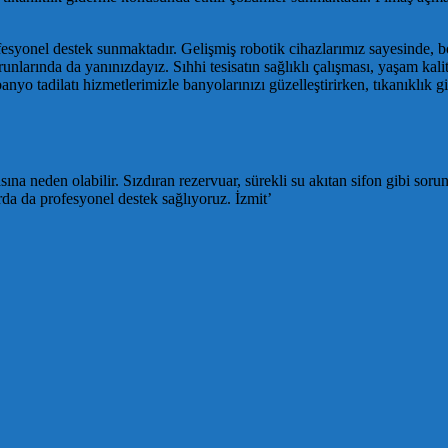
fesyonel destek sunmaktadır. Gelişmiş robotik cihazlarımız sayesinde, bo
orunlarında da yanınızdayız. Sıhhi tesisatın sağlıklı çalışması, yaşam kali
 tadilatı hizmetlerimizle banyolarınızı güzelleştirirken, tıkanıklık g
a neden olabilir. Sızdıran rezervuar, sürekli su akıtan sifon gibi soru
rda da profesyonel destek sağlıyoruz. İzmit’