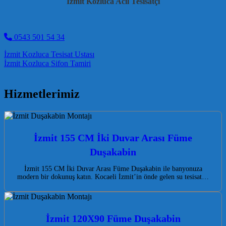
İzmit Kozluca Acil Tesisatçı
0543 501 54 34
Post navigation
İzmit Kozluca Tesisat Ustası
İzmit Kozluca Sifon Tamiri
Hizmetlerimiz
İzmit 155 CM İki Duvar Arası Füme
Duşakabin
İzmit 155 CM İki Duvar Arası Füme Duşakabin ile banyonuza
modern bir dokunuş katın. Kocaeli İzmit’in önde gelen su tesisat…
İzmit 120X90 Füme Duşakabin