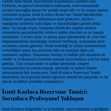
vadede daha büyük masraflardan kaçınmanıza yardımcı olur.
Ekibimiz, en güncel teknolojileri kullanarak, rezervuarınızdaki
arızanın kaynağını hassas bir şekilde tespit eder ve en uygun onarım
yöntemini uygular. İzmit Kozluca Rezervuar Tamiri işlemlerinde,
orijinal yedek parçalar kullanmaya özen gösteririz, böylece
yaptığımız tamirlerin kalıcılığını ve dayanıklılığını garanti altına
alırız. Su kaçağı tespiti, kırmadan dökmeden yapılan modern
yöntemlerle gerçekleştirilir, böylece tadilat süreciniz en az hasarla
tamamlanır. Lavabo açma ve pimaş açma işlemlerinde de yine özel
ekipmanlarımızla tıkanıklığın nedenini belirleyip, tesisatınıza zarar
vermeden sorunu gideririz. Petek temizliği ile ısıtma sistemlerinizin
verimliliğini artırır, kış aylarında daha az enerjiyle daha çok
ısınmanızı sağlarız. Duşakabin montajı ve tadilatı gibi alanlarda da
estetik ve fonksiyonel çözümler sunarak banyolarınıza yeni bir soluk
getiririz. Tüm tesisat tamiri ve tadilat işlerinizde, müşteri
memnuniyetini ön planda tutarak, güvenilir ve kaliteli hizmet
anlayışımızla fark yaratıyoruz. İzmit Kozluca Rezervuar Tamiri
hizmetimiz, bu kapsamlı hizmet ağımızın önemli bir parçasıdır ve bu
alanda da iddialı çözümler sunmaktayız.
İzmit Kozluca Rezervuar Tamiri:
Sorunlara Profesyonel Yaklaşım
İzmit Kozluca bölgesinde ve çevresinde, rezervuarınızda yaşadığınız