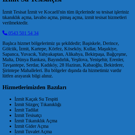
İzmit Tesisat İzmit ve Kocaeli'nin tüm ilçelerinde su tesisat işleriniz
tıkanıklık açma, lavabo açma, pimaş açma, izmit tesisat hizmetleri
verilmektedir.
0543 501 54 34
Başlıca hizmet bölgelerimiz şu şekildedir; Başiskele, Derince,
Gölcük, İzmit, Kartepe, Körfez, Köseköy, Kullar, Maşukiye,
Sapanca, Yuvacık, Yahyakaptan, Alikahya, Bekirpaşa, Bağçeşme,
Malta, Dünya Bankası, Bayındırlık, Yeşilova, Yenişehir, Erenler,
Tavşantepe, Serdar, Kadıköy, 28 Haziran, Kabaoğlu, Bekirdere,
Şirintepe Mahalleleri. Bu bölgeler dışında da hizmetimiz vardır
lütfen arayarak bilgi alınız.
Hizmetlerimizden Bazıları
İzmit Kaçak Su Tespiti
İzmit Süzgeç Tıkanıklığı
İzmit Tadilat
İzmit Tesisatçı
İzmit Tıkanıklık Açma
İzmit Gider Açma
İzmit Tuvalet Açma