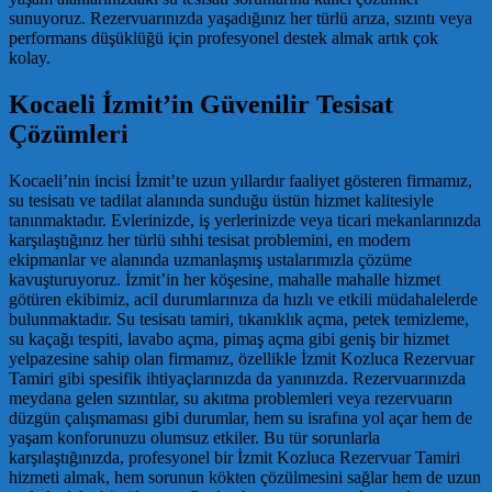
sunuyoruz. Rezervuarınızda yaşadığınız her türlü arıza, sızıntı veya
performans düşüklüğü için profesyonel destek almak artık çok
kolay.
Kocaeli İzmit’in Güvenilir Tesisat
Çözümleri
Kocaeli’nin incisi İzmit’te uzun yıllardır faaliyet gösteren firmamız,
su tesisatı ve tadilat alanında sunduğu üstün hizmet kalitesiyle
tanınmaktadır. Evlerinizde, iş yerlerinizde veya ticari mekanlarınızda
karşılaştığınız her türlü sıhhi tesisat problemini, en modern
ekipmanlar ve alanında uzmanlaşmış ustalarımızla çözüme
kavuşturuyoruz. İzmit’in her köşesine, mahalle mahalle hizmet
götüren ekibimiz, acil durumlarınıza da hızlı ve etkili müdahalelerde
bulunmaktadır. Su tesisatı tamiri, tıkanıklık açma, petek temizleme,
su kaçağı tespiti, lavabo açma, pimaş açma gibi geniş bir hizmet
yelpazesine sahip olan firmamız, özellikle İzmit Kozluca Rezervuar
Tamiri gibi spesifik ihtiyaçlarınızda da yanınızda. Rezervuarınızda
meydana gelen sızıntılar, su akıtma problemleri veya rezervuarın
düzgün çalışmaması gibi durumlar, hem su israfına yol açar hem de
yaşam konforunuzu olumsuz etkiler. Bu tür sorunlarla
karşılaştığınızda, profesyonel bir İzmit Kozluca Rezervuar Tamiri
hizmeti almak, hem sorunun kökten çözülmesini sağlar hem de uzun