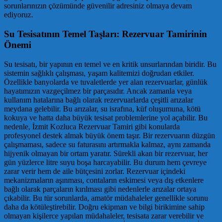
sorunlarınızın çözümünde güvenilir adresiniz olmaya devam
ediyoruz.
Su Tesisatının Temel Taşları: Rezervuar Tamirinin
Önemi
Su tesisatı, bir yapının en temel ve en kritik unsurlarından biridir. Bu
sistemin sağlıklı çalışması, yaşam kalitemizi doğrudan etkiler.
Özellikle banyolarda ve tuvaletlerde yer alan rezervuarlar, günlük
hayatımızın vazgeçilmez bir parçasıdır. Ancak zamanla veya
kullanım hatalarına bağlı olarak rezervuarlarda çeşitli arızalar
meydana gelebilir. Bu arızalar, su israfına, küf oluşumuna, kötü
kokuya ve hatta daha büyük tesisat problemlerine yol açabilir. Bu
nedenle, İzmit Kozluca Rezervuar Tamiri gibi konularda
profesyonel destek almak büyük önem taşır. Bir rezervuarın düzgün
çalışmaması, sadece su faturasını artırmakla kalmaz, aynı zamanda
hijyenik olmayan bir ortam yaratır. Sürekli akan bir rezervuar, her
gün yüzlerce litre suyu boşa harcayabilir. Bu durum hem çevreye
zarar verir hem de aile bütçesini zorlar. Rezervuar içindeki
mekanizmaların aşınması, contaların eskimesi veya dış etkenlere
bağlı olarak parçaların kırılması gibi nedenlerle arızalar ortaya
çıkabilir. Bu tür sorunlarda, amatör müdahaleler genellikle sorunu
daha da kötüleştirebilir. Doğru ekipman ve bilgi birikimine sahip
olmayan kişilerce yapılan müdahaleler, tesisata zarar verebilir ve