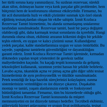
her türlü soruna karşı yanınızdayız. Su sızdıran rezervuar, sürekli
akan sifon, dolmayan hazne veya kırık parçalar gibi problemler, hem
bütçenizi hem de konforunuzu olumsuz etkileyebilir. Firmamız, bu
tür acil durumlarda hızlı ve etkili çözümler sunmak için özel olarak
eğitilmiş tesisatçılardan oluşan bir ekibe sahiptir. İzmit Kozluca
Rezervuar Tamiri hizmetimiz, bu alanda uzmanlaşmış ustalarımız
tarafından sunulmaktadır. Rezervuar tamiri, basit bir parça değişimi
olabileceği gibi, daha karmaşık tesisat sorunlarını da içerebilir. Hangi
durumda olursa olsun, ekibimiz arızanın kökenini doğru bir şekilde
teşhis ederek, en uygun ve kalıcı çözümü sunar. Kullandığımız
yedek parçalar, kalite standartlarımıza uygun ve uzun ömürlüdür. Bu
sayede, yaptığımız tamirlerin güvenilirliğini ve dayanıklılığını
garanti ederiz. İzmit Kozluca Rezervuar Tamiri işleminde, kırmadan
dökmeden yapılan tespit yöntemleri ile gereksiz tadilat
maliyetlerinden kaçınılır. Su kaçağı tespiti konusunda da gelişmiş
teknolojileri kullanarak, sızıntının yerini hassas bir şekilde belirleriz.
Lavabo açma, tıkanıklık açma ve pimaş açma gibi diğer sıhhi tesisat
hizmetlerimiz de aynı profesyonellik ve titizlikle sunulmaktadır.
Petek temizliği ile kışa hazırlık süreçlerinizi kolaylaştırır, ısınma
sistemlerinizin verimliliğini en üst düzeye çıkarırız. Duşakabin
montajı ve tamiri, yaşam alanlarınızın estetik ve fonksiyonel
bütünlüğünü tamamlar. Firmamız, tüm bu hizmetlerde olduğu gibi,
İzmit Kozluca Rezervuar Tamiri konusunda da müşteri
memnuniyetini en üst düzeyde tutmayı hedefler. Tecrübeli ekibimiz,
güleryüzlü hizmet anlayışımız ve uygun fiyat politikamızla, tesisat