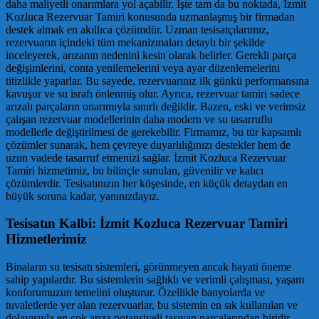
daha maliyetli onarımlara yol açabilir. İşte tam da bu noktada, İzmit
Kozluca Rezervuar Tamiri konusunda uzmanlaşmış bir firmadan
destek almak en akıllıca çözümdür. Uzman tesisatçılarımız,
rezervuarın içindeki tüm mekanizmaları detaylı bir şekilde
inceleyerek, arızanın nedenini kesin olarak belirler. Gerekli parça
değişimlerini, conta yenilemelerini veya ayar düzenlemelerini
titizlikle yaparlar. Bu sayede, rezervuarınız ilk günkü performansına
kavuşur ve su israfı önlenmiş olur. Ayrıca, rezervuar tamiri sadece
arızalı parçaların onarımıyla sınırlı değildir. Bazen, eski ve verimsiz
çalışan rezervuar modellerinin daha modern ve su tasarruflu
modellerle değiştirilmesi de gerekebilir. Firmamız, bu tür kapsamlı
çözümler sunarak, hem çevreye duyarlılığınızı destekler hem de
uzun vadede tasarruf etmenizi sağlar. İzmit Kozluca Rezervuar
Tamiri hizmetimiz, bu bilinçle sunulan, güvenilir ve kalıcı
çözümlerdir. Tesisatınızın her köşesinde, en küçük detaydan en
büyük soruna kadar, yanınızdayız.
Tesisatın Kalbi: İzmit Kozluca Rezervuar Tamiri
Hizmetlerimiz
Binaların su tesisatı sistemleri, görünmeyen ancak hayati öneme
sahip yapılardır. Bu sistemlerin sağlıklı ve verimli çalışması, yaşam
konforumuzun temelini oluşturur. Özellikle banyolarda ve
tuvaletlerde yer alan rezervuarlar, bu sistemin en sık kullanılan ve
dolayısıyla en çok arıza potansiyeli taşıyan parçalarından biridir.