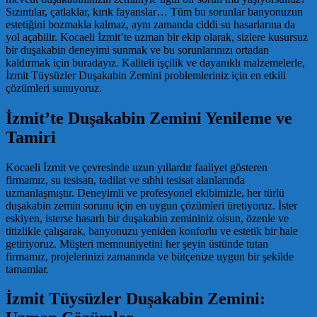
Sızıntılar, çatlaklar, kırık fayanslar… Tüm bu sorunlar banyonuzun
estetiğini bozmakla kalmaz, aynı zamanda ciddi su hasarlarına da
yol açabilir. Kocaeli İzmit’te uzman bir ekip olarak, sizlere kusursuz
bir duşakabin deneyimi sunmak ve bu sorunlarınızı ortadan
kaldırmak için buradayız. Kaliteli işçilik ve dayanıklı malzemelerle,
İzmit Tüysüzler Duşakabin Zemini problemleriniz için en etkili
çözümleri sunuyoruz.
İzmit’te Duşakabin Zemini Yenileme ve
Tamiri
Kocaeli İzmit ve çevresinde uzun yıllardır faaliyet gösteren
firmamız, su tesisatı, tadilat ve sıhhi tesisat alanlarında
uzmanlaşmıştır. Deneyimli ve profesyonel ekibimizle, her türlü
duşakabin zemin sorunu için en uygun çözümleri üretiyoruz. İster
eskiyen, isterse hasarlı bir duşakabin zemininiz olsun, özenle ve
titizlikle çalışarak, banyonuzu yeniden konforlu ve estetik bir hale
getiriyoruz. Müşteri memnuniyetini her şeyin üstünde tutan
firmamız, projelerinizi zamanında ve bütçenize uygun bir şekilde
tamamlar.
İzmit Tüysüzler Duşakabin Zemini: