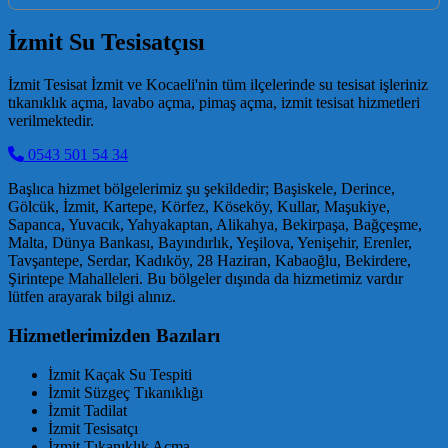
İzmit Su Tesisatçısı
İzmit Tesisat İzmit ve Kocaeli'nin tüm ilçelerinde su tesisat işleriniz
tıkanıklık açma, lavabo açma, pimaş açma, izmit tesisat hizmetleri
verilmektedir.
0543 501 54 34
Başlıca hizmet bölgelerimiz şu şekildedir; Başiskele, Derince,
Gölcük, İzmit, Kartepe, Körfez, Köseköy, Kullar, Maşukiye,
Sapanca, Yuvacık, Yahyakaptan, Alikahya, Bekirpaşa, Bağçeşme,
Malta, Dünya Bankası, Bayındırlık, Yeşilova, Yenişehir, Erenler,
Tavşantepe, Serdar, Kadıköy, 28 Haziran, Kabaoğlu, Bekirdere,
Şirintepe Mahalleleri. Bu bölgeler dışında da hizmetimiz vardır
lütfen arayarak bilgi alınız.
Hizmetlerimizden Bazıları
İzmit Kaçak Su Tespiti
İzmit Süzgeç Tıkanıklığı
İzmit Tadilat
İzmit Tesisatçı
İzmit Tıkanıklık Açma