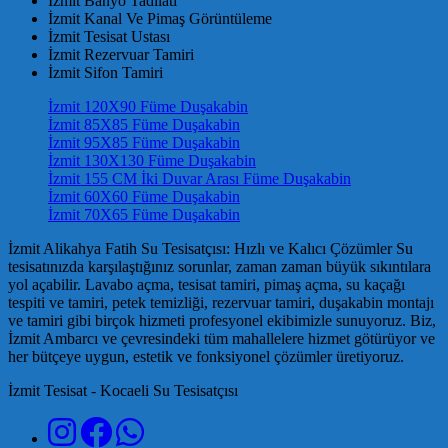
İzmit Banyo Tadilatı
İzmit Kanal Ve Pimaş Görüntüleme
İzmit Tesisat Ustası
İzmit Rezervuar Tamiri
İzmit Sifon Tamiri
İzmit 120X90 Füme Duşakabin
İzmit 85X85 Füme Duşakabin
İzmit 95X85 Füme Duşakabin
İzmit 130X130 Füme Duşakabin
İzmit 155 CM İki Duvar Arası Füme Duşakabin
İzmit 60X60 Füme Duşakabin
İzmit 70X65 Füme Duşakabin
İzmit Alikahya Fatih Su Tesisatçısı: Hızlı ve Kalıcı Çözümler Su
tesisatınızda karşılaştığınız sorunlar, zaman zaman büyük sıkıntılara
yol açabilir. Lavabo açma, tesisat tamiri, pimaş açma, su kaçağı
tespiti ve tamiri, petek temizliği, rezervuar tamiri, duşakabin montajı
ve tamiri gibi birçok hizmeti profesyonel ekibimizle sunuyoruz. Biz,
İzmit Ambarcı ve çevresindeki tüm mahallelere hizmet götürüyor ve
her bütçeye uygun, estetik ve fonksiyonel çözümler üretiyoruz.
İzmit Tesisat - Kocaeli Su Tesisatçısı