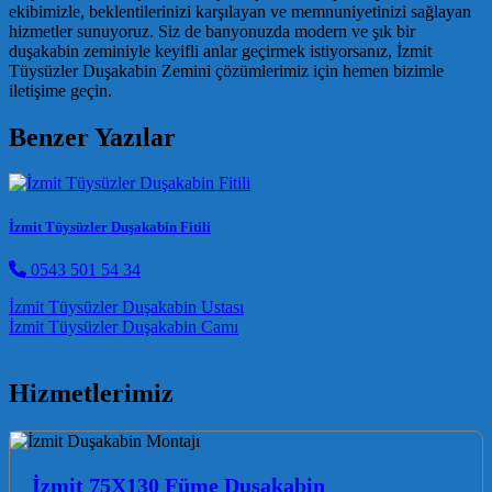
ekibimizle, beklentilerinizi karşılayan ve memnuniyetinizi sağlayan
hizmetler sunuyoruz. Siz de banyonuzda modern ve şık bir
duşakabin zeminiyle keyifli anlar geçirmek istiyorsanız, İzmit
Tüysüzler Duşakabin Zemini çözümlerimiz için hemen bizimle
iletişime geçin.
Benzer Yazılar
İzmit Tüysüzler Duşakabin Fitili
0543 501 54 34
Post navigation
İzmit Tüysüzler Duşakabin Ustası
İzmit Tüysüzler Duşakabin Camı
Hizmetlerimiz
İzmit 75X130 Füme Duşakabin