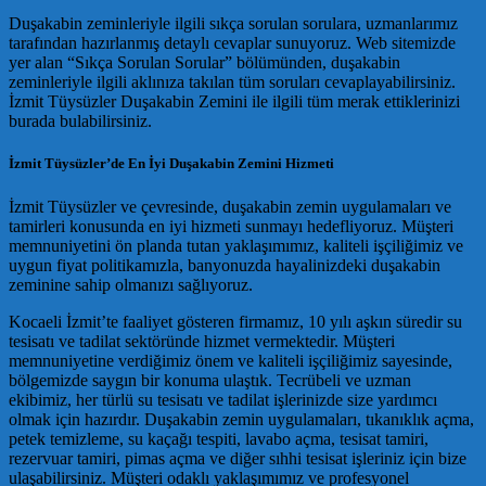
Duşakabin zeminleriyle ilgili sıkça sorulan sorulara, uzmanlarımız
tarafından hazırlanmış detaylı cevaplar sunuyoruz. Web sitemizde
yer alan “Sıkça Sorulan Sorular” bölümünden, duşakabin
zeminleriyle ilgili aklınıza takılan tüm soruları cevaplayabilirsiniz.
İzmit Tüysüzler Duşakabin Zemini ile ilgili tüm merak ettiklerinizi
burada bulabilirsiniz.
İzmit Tüysüzler’de En İyi Duşakabin Zemini Hizmeti
İzmit Tüysüzler ve çevresinde, duşakabin zemin uygulamaları ve
tamirleri konusunda en iyi hizmeti sunmayı hedefliyoruz. Müşteri
memnuniyetini ön planda tutan yaklaşımımız, kaliteli işçiliğimiz ve
uygun fiyat politikamızla, banyonuzda hayalinizdeki duşakabin
zeminine sahip olmanızı sağlıyoruz.
Kocaeli İzmit’te faaliyet gösteren firmamız, 10 yılı aşkın süredir su
tesisatı ve tadilat sektöründe hizmet vermektedir. Müşteri
memnuniyetine verdiğimiz önem ve kaliteli işçiliğimiz sayesinde,
bölgemizde saygın bir konuma ulaştık. Tecrübeli ve uzman
ekibimiz, her türlü su tesisatı ve tadilat işlerinizde size yardımcı
olmak için hazırdır. Duşakabin zemin uygulamaları, tıkanıklık açma,
petek temizleme, su kaçağı tespiti, lavabo açma, tesisat tamiri,
rezervuar tamiri, pimas açma ve diğer sıhhi tesisat işleriniz için bize
ulaşabilirsiniz. Müşteri odaklı yaklaşımımız ve profesyonel