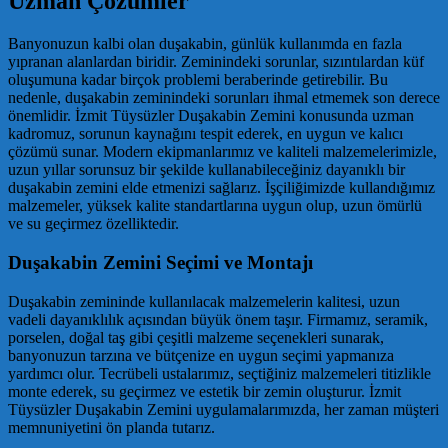
Uzman Çözümler
Banyonuzun kalbi olan duşakabin, günlük kullanımda en fazla
yıpranan alanlardan biridir. Zeminindeki sorunlar, sızıntılardan küf
oluşumuna kadar birçok problemi beraberinde getirebilir. Bu
nedenle, duşakabin zeminindeki sorunları ihmal etmemek son derece
önemlidir. İzmit Tüysüzler Duşakabin Zemini konusunda uzman
kadromuz, sorunun kaynağını tespit ederek, en uygun ve kalıcı
çözümü sunar. Modern ekipmanlarımız ve kaliteli malzemelerimizle,
uzun yıllar sorunsuz bir şekilde kullanabileceğiniz dayanıklı bir
duşakabin zemini elde etmenizi sağlarız. İşçiliğimizde kullandığımız
malzemeler, yüksek kalite standartlarına uygun olup, uzun ömürlü
ve su geçirmez özelliktedir.
Duşakabin Zemini Seçimi ve Montajı
Duşakabin zemininde kullanılacak malzemelerin kalitesi, uzun
vadeli dayanıklılık açısından büyük önem taşır. Firmamız, seramik,
porselen, doğal taş gibi çeşitli malzeme seçenekleri sunarak,
banyonuzun tarzına ve bütçenize en uygun seçimi yapmanıza
yardımcı olur. Tecrübeli ustalarımız, seçtiğiniz malzemeleri titizlikle
monte ederek, su geçirmez ve estetik bir zemin oluşturur. İzmit
Tüysüzler Duşakabin Zemini uygulamalarımızda, her zaman müşteri
memnuniyetini ön planda tutarız.