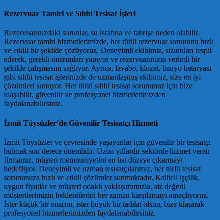
Rezervuar Tamiri ve Sıhhi Tesisat İşleri
Rezervuarınızdaki sorunlar, su israfına ve tahrişe neden olabilir.
Rezervuar tamiri hizmetlerimizde, her türlü rezervuar sorununu hızlı
ve etkili bir şekilde çözüyoruz. Deneyimli ekibimiz, sızıntıları tespit
ederek, gerekli onarımları yapıyor ve rezervuarınızın verimli bir
şekilde çalışmasını sağlıyor. Ayrıca, lavabo, klozet, banyo bataryası
gibi sıhhi tesisat işlerinizde de uzmanlaşmış ekibimiz, size en iyi
çözümleri sunuyor. Her türlü sıhhi tesisat sorununuz için bize
ulaşabilir, güvenilir ve profesyonel hizmetlerimizden
faydalanabilirsiniz.
İzmit Tüysüzler’de Güvenilir Tesisatçı Hizmeti
İzmit Tüysüzler ve çevresinde yaşayanlar için güvenilir bir tesisatçı
bulmak son derece önemlidir. Uzun yıllardır sektörde hizmet veren
firmamız, müşteri memnuniyetini en üst düzeye çıkarmayı
hedefliyor. Deneyimli ve uzman tesisatçılarımız, her türlü tesisat
sorununuza hızlı ve etkili çözümler sunmaktadır. Kaliteli işçilik,
uygun fiyatlar ve müşteri odaklı yaklaşımımızla, siz değerli
müşterilerimizin beklentilerini her zaman karşılamayı amaçlıyoruz.
İster küçük bir onarım, ister büyük bir tadilat olsun, bize ulaşarak
profesyonel hizmetlerimizden faydalanabilirsiniz.