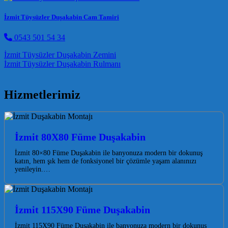
İzmit Tüysüzler Duşakabin Cam Tamiri
0543 501 54 34
Post navigation
İzmit Tüysüzler Duşakabin Zemini
İzmit Tüysüzler Duşakabin Rulmanı
Hizmetlerimiz
İzmit 80X80 Füme Duşakabin
İzmit 80×80 Füme Duşakabin ile banyonuza modern bir dokunuş
katın, hem şık hem de fonksiyonel bir çözümle yaşam alanınızı
yenileyin.…
İzmit 115X90 Füme Duşakabin
İzmit 115X90 Füme Duşakabin ile banyonuza modern bir dokunuş