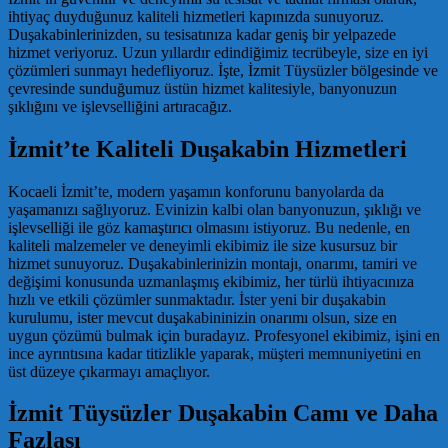
ihtiyaç duyduğunuz kaliteli hizmetleri kapınızda sunuyoruz.
Duşakabinlerinizden, su tesisatınıza kadar geniş bir yelpazede
hizmet veriyoruz. Uzun yıllardır edindiğimiz tecrübeyle, size en iyi
çözümleri sunmayı hedefliyoruz. İşte, İzmit Tüysüzler bölgesinde ve
çevresinde sunduğumuz üstün hizmet kalitesiyle, banyonuzun
şıklığını ve işlevselliğini artıracağız.
İzmit’te Kaliteli Duşakabin Hizmetleri
Kocaeli İzmit’te, modern yaşamın konforunu banyolarda da
yaşamanızı sağlıyoruz. Evinizin kalbi olan banyonuzun, şıklığı ve
işlevselliği ile göz kamaştırıcı olmasını istiyoruz. Bu nedenle, en
kaliteli malzemeler ve deneyimli ekibimiz ile size kusursuz bir
hizmet sunuyoruz. Duşakabinlerinizin montajı, onarımı, tamiri ve
değişimi konusunda uzmanlaşmış ekibimiz, her türlü ihtiyacınıza
hızlı ve etkili çözümler sunmaktadır. İster yeni bir duşakabin
kurulumu, ister mevcut duşakabininizin onarımı olsun, size en
uygun çözümü bulmak için buradayız. Profesyonel ekibimiz, işini en
ince ayrıntısına kadar titizlikle yaparak, müşteri memnuniyetini en
üst düzeye çıkarmayı amaçlıyor.
İzmit Tüysüzler Duşakabin Camı ve Daha
Fazlası