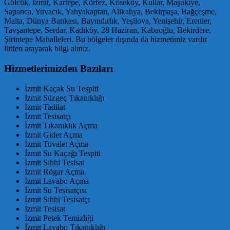
Gölcük, İzmit, Kartepe, Körfez, Köseköy, Kullar, Maşukiye,
Sapanca, Yuvacık, Yahyakaptan, Alikahya, Bekirpaşa, Bağçeşme,
Malta, Dünya Bankası, Bayındırlık, Yeşilova, Yenişehir, Erenler,
Tavşantepe, Serdar, Kadıköy, 28 Haziran, Kabaoğlu, Bekirdere,
Şirintepe Mahalleleri. Bu bölgeler dışında da hizmetimiz vardır
lütfen arayarak bilgi alınız.
Hizmetlerimizden Bazıları
İzmit Kaçak Su Tespiti
İzmit Süzgeç Tıkanıklığı
İzmit Tadilat
İzmit Tesisatçı
İzmit Tıkanıklık Açma
İzmit Gider Açma
İzmit Tuvalet Açma
İzmit Su Kaçağı Tespiti
İzmit Sıhhi Tesisat
İzmit Rögar Açma
İzmit Lavabo Açma
İzmit Su Tesisatçısı
İzmit Sıhhi Tesisatçı
İzmit Tesisat
İzmit Petek Temizliği
İzmit Lavabo Tıkanıklığı