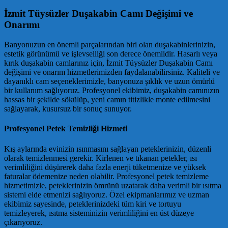
İzmit Tüysüzler Duşakabin Camı Değişimi ve
Onarımı
Banyonuzun en önemli parçalarından biri olan duşakabinlerinizin,
estetik görünümü ve işlevselliği son derece önemlidir. Hasarlı veya
kırık duşakabin camlarınız için, İzmit Tüysüzler Duşakabin Camı
değişimi ve onarım hizmetlerimizden faydalanabilirsiniz. Kaliteli ve
dayanıklı cam seçeneklerimizle, banyonuza şıklık ve uzun ömürlü
bir kullanım sağlıyoruz. Profesyonel ekibimiz, duşakabin camınızın
hassas bir şekilde sökülüp, yeni camın titizlikle monte edilmesini
sağlayarak, kusursuz bir sonuç sunuyor.
Profesyonel Petek Temizliği Hizmeti
Kış aylarında evinizin ısınmasını sağlayan peteklerinizin, düzenli
olarak temizlenmesi gerekir. Kirlenen ve tıkanan petekler, ısı
verimliliğini düşürerek daha fazla enerji tüketmenize ve yüksek
faturalar ödemenize neden olabilir. Profesyonel petek temizleme
hizmetimizle, peteklerinizin ömrünü uzatarak daha verimli bir ısıtma
sistemi elde etmenizi sağlıyoruz. Özel ekipmanlarımız ve uzman
ekibimiz sayesinde, peteklerinizdeki tüm kiri ve tortuyu
temizleyerek, ısıtma sisteminizin verimliliğini en üst düzeye
çıkarıyoruz.