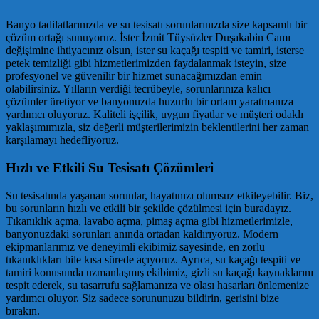
Banyo tadilatlarınızda ve su tesisatı sorunlarınızda size kapsamlı bir
çözüm ortağı sunuyoruz. İster İzmit Tüysüzler Duşakabin Camı
değişimine ihtiyacınız olsun, ister su kaçağı tespiti ve tamiri, isterse
petek temizliği gibi hizmetlerimizden faydalanmak isteyin, size
profesyonel ve güvenilir bir hizmet sunacağımızdan emin
olabilirsiniz. Yılların verdiği tecrübeyle, sorunlarınıza kalıcı
çözümler üretiyor ve banyonuzda huzurlu bir ortam yaratmanıza
yardımcı oluyoruz. Kaliteli işçilik, uygun fiyatlar ve müşteri odaklı
yaklaşımımızla, siz değerli müşterilerimizin beklentilerini her zaman
karşılamayı hedefliyoruz.
Hızlı ve Etkili Su Tesisatı Çözümleri
Su tesisatında yaşanan sorunlar, hayatınızı olumsuz etkileyebilir. Biz,
bu sorunların hızlı ve etkili bir şekilde çözülmesi için buradayız.
Tıkanıklık açma, lavabo açma, pimaş açma gibi hizmetlerimizle,
banyonuzdaki sorunları anında ortadan kaldırıyoruz. Modern
ekipmanlarımız ve deneyimli ekibimiz sayesinde, en zorlu
tıkanıklıkları bile kısa sürede açıyoruz. Ayrıca, su kaçağı tespiti ve
tamiri konusunda uzmanlaşmış ekibimiz, gizli su kaçağı kaynaklarını
tespit ederek, su tasarrufu sağlamanıza ve olası hasarları önlemenize
yardımcı oluyor. Siz sadece sorununuzu bildirin, gerisini bize
bırakın.