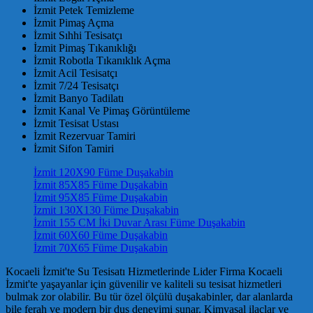
İzmit Petek Temizleme
İzmit Pimaş Açma
İzmit Sıhhi Tesisatçı
İzmit Pimaş Tıkanıklığı
İzmit Robotla Tıkanıklık Açma
İzmit Acil Tesisatçı
İzmit 7/24 Tesisatçı
İzmit Banyo Tadilatı
İzmit Kanal Ve Pimaş Görüntüleme
İzmit Tesisat Ustası
İzmit Rezervuar Tamiri
İzmit Sifon Tamiri
İzmit 120X90 Füme Duşakabin
İzmit 85X85 Füme Duşakabin
İzmit 95X85 Füme Duşakabin
İzmit 130X130 Füme Duşakabin
İzmit 155 CM İki Duvar Arası Füme Duşakabin
İzmit 60X60 Füme Duşakabin
İzmit 70X65 Füme Duşakabin
Kocaeli İzmit'te Su Tesisatı Hizmetlerinde Lider Firma Kocaeli
İzmit'te yaşayanlar için güvenilir ve kaliteli su tesisat hizmetleri
bulmak zor olabilir. Bu tür özel ölçülü duşakabinler, dar alanlarda
bile ferah ve modern bir duş deneyimi sunar. Kimyasal ilaçlar ve