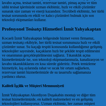
lavabo açma, tesisat tamiri, rezervuar tamiri, pimaş açma ve tüm
sıhhi tesisat işlerinizde uzman ekibimiz, hızlı ve etkili çözümler
sunarak size zaman ve enerji kazandırır. Tecrübeli ekibimiz, her türlü
tesisat sorununda en etkili ve kalıcı çözümleri bulmak için son
teknoloji ekipmanları kullanır.
Profesyonel Tesisatçı Hizmetleri İzmit Yahyakaptan
Kocaeli İzmit Yahyakaptan bölgesinde hizmet veren firmamız,
uzman tesisatçı ekibiyle, her türlü tesisat sorununuza hızlı ve etkili
çözümler sunar. Su kaçağı tespiti konusunda kullandığımız gelişmiş
teknolojiler sayesinde, kaçakların hızlı bir şekilde tespit edilmesini
ve onarımının gerçekleştirilmesini sağlarız. Tıkanıklık açma
hizmetlerimizde ise, son teknoloji ekipmanlarımızla, kanalizasyon ve
lavabo tıkanıklıklarını en kısa sürede gideririz. Petek temizleme
hizmetiyle, kış aylarında rahat ve sıcak bir ortam sağlarken,
rezervuar tamiri hizmetlerimizle de su tasarrufu sağlamanıza
yardımcı oluruz.
Kaliteli İşçilik ve Müşteri Memnuniyeti
İzmit Yahyakaptan Akordiyon Duşakabin montajı ve diğer tüm
tesisat hizmetlerimizde, en kaliteli malzemeleri ve en gelişmiş
teknolojileri kullanıyoruz. Uzman ekibimiz, her zaman müşteri