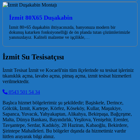
İzmit 80X65 Duşakabin
İzmit 80×65 duşakabin ihtiyacınızda, banyonuza modern bir
dokunuş katarken fonksiyonelliği de ön planda tutan çözümlerimizle
yanınızdayız. Kaliteli malzeme ve işçilikle,…
İzmit Su Tesisatçısı
İzmit Tesisat İzmit ve Kocaeli'nin tüm ilçelerinde su tesisat işleriniz
tıkanıklık açma, lavabo açma, pimaş açma, izmit tesisat hizmetleri
verilmektedir.
0543 501 54 34
Başlıca hizmet bölgelerimiz şu şekildedir; Başiskele, Derince,
Gölcük, İzmit, Kartepe, Körfez, Köseköy, Kullar, Maşukiye,
Sapanca, Yuvacık, Yahyakaptan, Alikahya, Bekirpaşa, Bağçeşme,
Malta, Dünya Bankası, Bayındırlık, Yeşilova, Yenişehir, Erenler,
Tavşantepe, Serdar, Kadıköy, 28 Haziran, Kabaoğlu, Bekirdere,
Şirintepe Mahalleleri. Bu bölgeler dışında da hizmetimiz vardır
lütfen arayarak bilgi alınız.