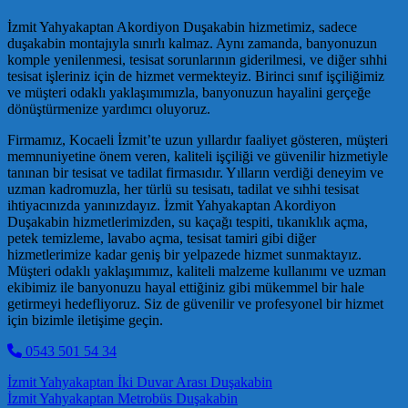
İzmit Yahyakaptan Akordiyon Duşakabin hizmetimiz, sadece
duşakabin montajıyla sınırlı kalmaz. Aynı zamanda, banyonuzun
komple yenilenmesi, tesisat sorunlarının giderilmesi, ve diğer sıhhi
tesisat işleriniz için de hizmet vermekteyiz. Birinci sınıf işçiliğimiz
ve müşteri odaklı yaklaşımımızla, banyonuzun hayalini gerçeğe
dönüştürmenize yardımcı oluyoruz.
Firmamız, Kocaeli İzmit’te uzun yıllardır faaliyet gösteren, müşteri
memnuniyetine önem veren, kaliteli işçiliği ve güvenilir hizmetiyle
tanınan bir tesisat ve tadilat firmasıdır. Yılların verdiği deneyim ve
uzman kadromuzla, her türlü su tesisatı, tadilat ve sıhhi tesisat
ihtiyacınızda yanınızdayız. İzmit Yahyakaptan Akordiyon
Duşakabin hizmetlerimizden, su kaçağı tespiti, tıkanıklık açma,
petek temizleme, lavabo açma, tesisat tamiri gibi diğer
hizmetlerimize kadar geniş bir yelpazede hizmet sunmaktayız.
Müşteri odaklı yaklaşımımız, kaliteli malzeme kullanımı ve uzman
ekibimiz ile banyonuzu hayal ettiğiniz gibi mükemmel bir hale
getirmeyi hedefliyoruz. Siz de güvenilir ve profesyonel bir hizmet
için bizimle iletişime geçin.
0543 501 54 34
Post navigation
İzmit Yahyakaptan İki Duvar Arası Duşakabin
İzmit Yahyakaptan Metrobüs Duşakabin