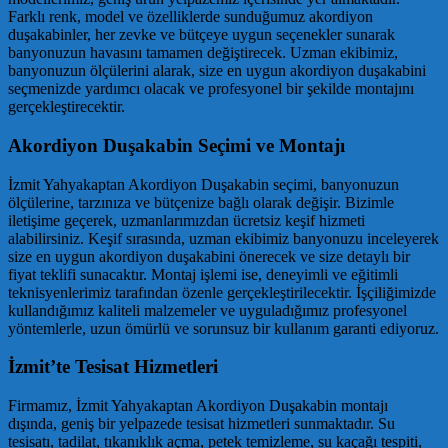
Farklı renk, model ve özelliklerde sunduğumuz akordiyon
duşakabinler, her zevke ve bütçeye uygun seçenekler sunarak
banyonuzun havasını tamamen değiştirecek. Uzman ekibimiz,
banyonuzun ölçülerini alarak, size en uygun akordiyon duşakabini
seçmenizde yardımcı olacak ve profesyonel bir şekilde montajını
gerçekleştirecektir.
Akordiyon Duşakabin Seçimi ve Montajı
İzmit Yahyakaptan Akordiyon Duşakabin seçimi, banyonuzun
ölçülerine, tarzınıza ve bütçenize bağlı olarak değişir. Bizimle
iletişime geçerek, uzmanlarımızdan ücretsiz keşif hizmeti
alabilirsiniz. Keşif sırasında, uzman ekibimiz banyonuzu inceleyerek
size en uygun akordiyon duşakabini önerecek ve size detaylı bir
fiyat teklifi sunacaktır. Montaj işlemi ise, deneyimli ve eğitimli
teknisyenlerimiz tarafından özenle gerçekleştirilecektir. İşçiliğimizde
kullandığımız kaliteli malzemeler ve uyguladığımız profesyonel
yöntemlerle, uzun ömürlü ve sorunsuz bir kullanım garanti ediyoruz.
İzmit’te Tesisat Hizmetleri
Firmamız, İzmit Yahyakaptan Akordiyon Duşakabin montajı
dışında, geniş bir yelpazede tesisat hizmetleri sunmaktadır. Su
tesisatı, tadilat, tıkanıklık açma, petek temizleme, su kaçağı tespiti,