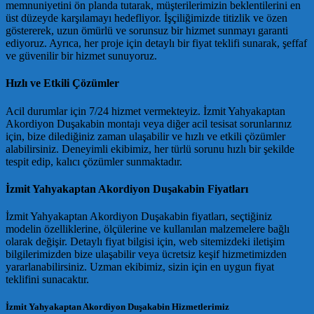
memnuniyetini ön planda tutarak, müşterilerimizin beklentilerini en
üst düzeyde karşılamayı hedefliyor. İşçiliğimizde titizlik ve özen
göstererek, uzun ömürlü ve sorunsuz bir hizmet sunmayı garanti
ediyoruz. Ayrıca, her proje için detaylı bir fiyat teklifi sunarak, şeffaf
ve güvenilir bir hizmet sunuyoruz.
Hızlı ve Etkili Çözümler
Acil durumlar için 7/24 hizmet vermekteyiz. İzmit Yahyakaptan
Akordiyon Duşakabin montajı veya diğer acil tesisat sorunlarınız
için, bize dilediğiniz zaman ulaşabilir ve hızlı ve etkili çözümler
alabilirsiniz. Deneyimli ekibimiz, her türlü sorunu hızlı bir şekilde
tespit edip, kalıcı çözümler sunmaktadır.
İzmit Yahyakaptan Akordiyon Duşakabin Fiyatları
İzmit Yahyakaptan Akordiyon Duşakabin fiyatları, seçtiğiniz
modelin özelliklerine, ölçülerine ve kullanılan malzemelere bağlı
olarak değişir. Detaylı fiyat bilgisi için, web sitemizdeki iletişim
bilgilerimizden bize ulaşabilir veya ücretsiz keşif hizmetimizden
yararlanabilirsiniz. Uzman ekibimiz, sizin için en uygun fiyat
teklifini sunacaktır.
İzmit Yahyakaptan Akordiyon Duşakabin Hizmetlerimiz