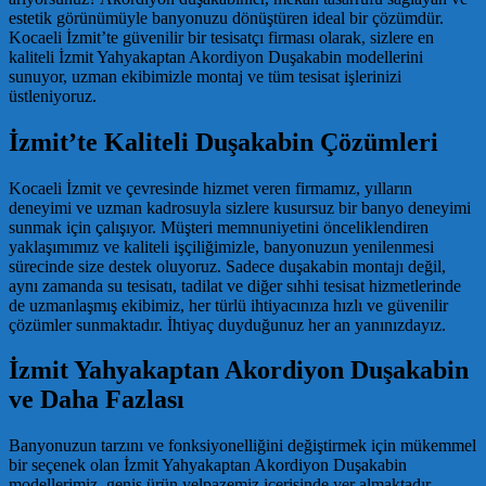
estetik görünümüyle banyonuzu dönüştüren ideal bir çözümdür.
Kocaeli İzmit’te güvenilir bir tesisatçı firması olarak, sizlere en
kaliteli İzmit Yahyakaptan Akordiyon Duşakabin modellerini
sunuyor, uzman ekibimizle montaj ve tüm tesisat işlerinizi
üstleniyoruz.
İzmit’te Kaliteli Duşakabin Çözümleri
Kocaeli İzmit ve çevresinde hizmet veren firmamız, yılların
deneyimi ve uzman kadrosuyla sizlere kusursuz bir banyo deneyimi
sunmak için çalışıyor. Müşteri memnuniyetini önceliklendiren
yaklaşımımız ve kaliteli işçiliğimizle, banyonuzun yenilenmesi
sürecinde size destek oluyoruz. Sadece duşakabin montajı değil,
aynı zamanda su tesisatı, tadilat ve diğer sıhhi tesisat hizmetlerinde
de uzmanlaşmış ekibimiz, her türlü ihtiyacınıza hızlı ve güvenilir
çözümler sunmaktadır. İhtiyaç duyduğunuz her an yanınızdayız.
İzmit Yahyakaptan Akordiyon Duşakabin
ve Daha Fazlası
Banyonuzun tarzını ve fonksiyonelliğini değiştirmek için mükemmel
bir seçenek olan İzmit Yahyakaptan Akordiyon Duşakabin
modellerimiz, geniş ürün yelpazemiz içerisinde yer almaktadır.