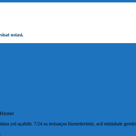
sisat ustasi.
 Hizmet
ara yol açabilir. 7/24 su tesisatçısı hizmetlerimiz, acil müdahale gere