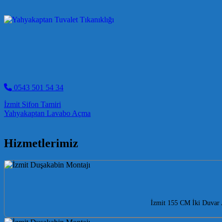
0543 501 54 34
Post navigation
İzmit Sifon Tamiri
Yahyakaptan Lavabo Açma
Hizmetlerimiz
İzmit 155 CM İki Duvar A