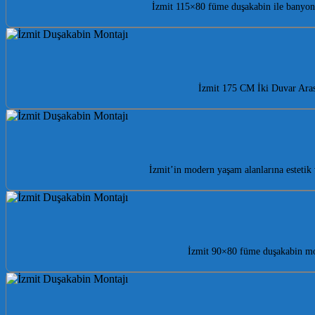
İzmit 115×80 füme duşakabin ile banyon
İzmit 175 CM İki Duvar Aras
İzmit’in modern yaşam alanlarına estetik
İzmit 90×80 füme duşakabin mod