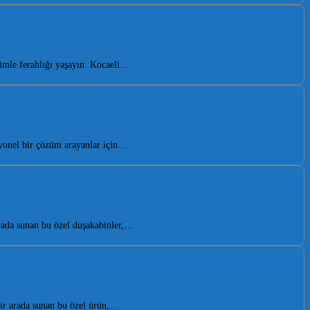
ümle ferahlığı yaşayın. Kocaeli…
yonel bir çözüm arayanlar için…
rada sunan bu özel duşakabinler,…
bir arada sunan bu özel ürün,…