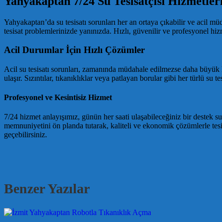
Yahyakaptan 7/24 Su Tesisatçısı Hizmetler
Yahyakaptan’da su tesisatı sorunları her an ortaya çıkabilir ve acil mü
tesisat problemlerinizde yanınızda. Hızlı, güvenilir ve profesyonel hiz
Acil Durumlar İçin Hızlı Çözümler
Acil su tesisatı sorunları, zamanında müdahale edilmezse daha büyük h
ulaşır. Sızıntılar, tıkanıklıklar veya patlayan borular gibi her türlü su t
Profesyonel ve Kesintisiz Hizmet
7/24 hizmet anlayışımız, günün her saati ulaşabileceğiniz bir destek s
memnuniyetini ön planda tutarak, kaliteli ve ekonomik çözümlerle tesisa
geçebilirsiniz.
Benzer Yazılar