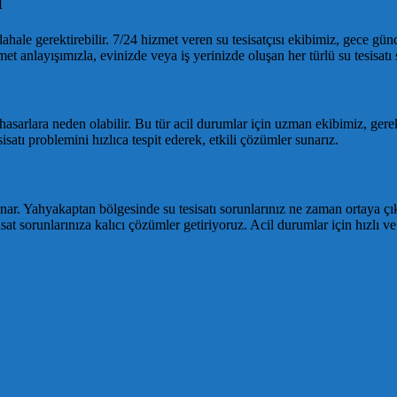
i
dahale gerektirebilir. 7/24 hizmet veren su tesisatçısı ekibimiz, gece gü
met anlayışımızla, evinizde veya iş yerinizde oluşan her türlü su tesisa
asarlara neden olabilir. Bu tür acil durumlar için uzman ekibimiz, gere
esisatı problemini hızlıca tespit ederek, etkili çözümler sunarız.
unar. Yahyakaptan bölgesinde su tesisatı sorunlarınız ne zaman ortaya ç
t sorunlarınıza kalıcı çözümler getiriyoruz. Acil durumlar için hızlı ve 