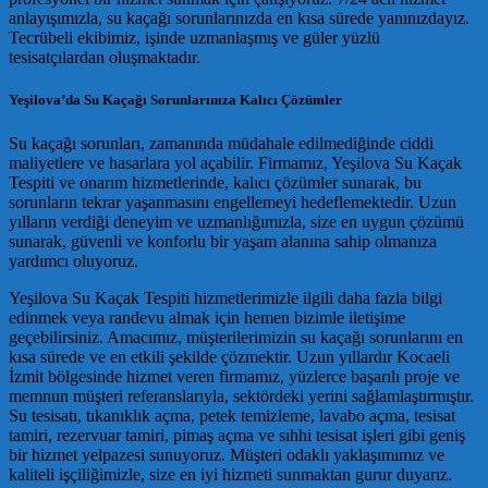
anlayışımızla, su kaçağı sorunlarınızda en kısa sürede yanınızdayız.
Tecrübeli ekibimiz, işinde uzmanlaşmış ve güler yüzlü
tesisatçılardan oluşmaktadır.
Yeşilova’da Su Kaçağı Sorunlarınıza Kalıcı Çözümler
Su kaçağı sorunları, zamanında müdahale edilmediğinde ciddi
maliyetlere ve hasarlara yol açabilir. Firmamız, Yeşilova Su Kaçak
Tespiti ve onarım hizmetlerinde, kalıcı çözümler sunarak, bu
sorunların tekrar yaşanmasını engellemeyi hedeflemektedir. Uzun
yılların verdiği deneyim ve uzmanlığımızla, size en uygun çözümü
sunarak, güvenli ve konforlu bir yaşam alanına sahip olmanıza
yardımcı oluyoruz.
Yeşilova Su Kaçak Tespiti hizmetlerimizle ilgili daha fazla bilgi
edinmek veya randevu almak için hemen bizimle iletişime
geçebilirsiniz. Amacımız, müşterilerimizin su kaçağı sorunlarını en
kısa sürede ve en etkili şekilde çözmektir. Uzun yıllardır Kocaeli
İzmit bölgesinde hizmet veren firmamız, yüzlerce başarılı proje ve
memnun müşteri referanslarıyla, sektördeki yerini sağlamlaştırmıştır.
Su tesisatı, tıkanıklık açma, petek temizleme, lavabo açma, tesisat
tamiri, rezervuar tamiri, pimaş açma ve sıhhi tesisat işleri gibi geniş
bir hizmet yelpazesi sunuyoruz. Müşteri odaklı yaklaşımımız ve
kaliteli işçiliğimizle, size en iyi hizmeti sunmaktan gurur duyarız.