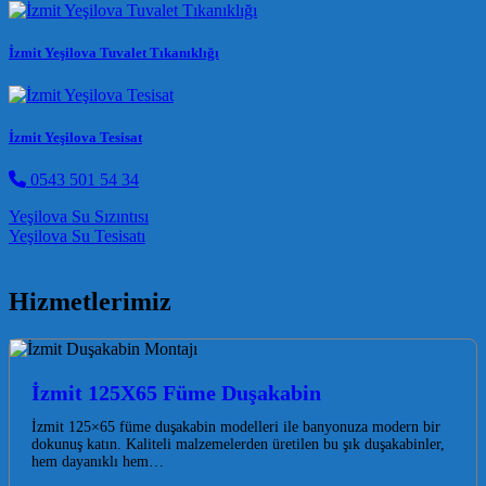
İzmit Yeşilova Tuvalet Tıkanıklığı
İzmit Yeşilova Tesisat
0543 501 54 34
Post navigation
Yeşilova Su Sızıntısı
Yeşilova Su Tesisatı
Hizmetlerimiz
İzmit 125X65 Füme Duşakabin
İzmit 125×65 füme duşakabin modelleri ile banyonuza modern bir
dokunuş katın. Kaliteli malzemelerden üretilen bu şık duşakabinler,
hem dayanıklı hem…