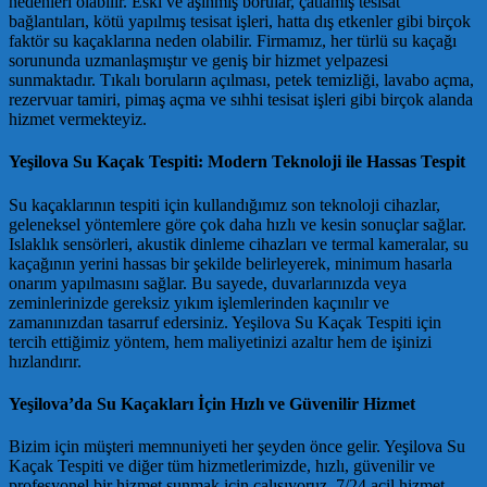
nedenleri olabilir. Eski ve aşınmış borular, çatlamış tesisat
bağlantıları, kötü yapılmış tesisat işleri, hatta dış etkenler gibi birçok
faktör su kaçaklarına neden olabilir. Firmamız, her türlü su kaçağı
sorununda uzmanlaşmıştır ve geniş bir hizmet yelpazesi
sunmaktadır. Tıkalı boruların açılması, petek temizliği, lavabo açma,
rezervuar tamiri, pimaş açma ve sıhhi tesisat işleri gibi birçok alanda
hizmet vermekteyiz.
Yeşilova Su Kaçak Tespiti: Modern Teknoloji ile Hassas Tespit
Su kaçaklarının tespiti için kullandığımız son teknoloji cihazlar,
geleneksel yöntemlere göre çok daha hızlı ve kesin sonuçlar sağlar.
Islaklık sensörleri, akustik dinleme cihazları ve termal kameralar, su
kaçağının yerini hassas bir şekilde belirleyerek, minimum hasarla
onarım yapılmasını sağlar. Bu sayede, duvarlarınızda veya
zeminlerinizde gereksiz yıkım işlemlerinden kaçınılır ve
zamanınızdan tasarruf edersiniz. Yeşilova Su Kaçak Tespiti için
tercih ettiğimiz yöntem, hem maliyetinizi azaltır hem de işinizi
hızlandırır.
Yeşilova’da Su Kaçakları İçin Hızlı ve Güvenilir Hizmet
Bizim için müşteri memnuniyeti her şeyden önce gelir. Yeşilova Su
Kaçak Tespiti ve diğer tüm hizmetlerimizde, hızlı, güvenilir ve
profesyonel bir hizmet sunmak için çalışıyoruz. 7/24 acil hizmet