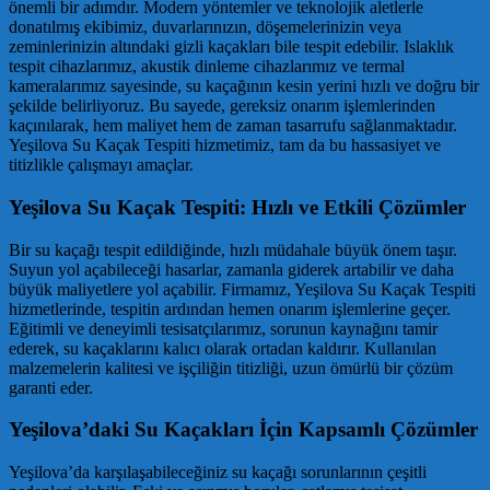
önemli bir adımdır. Modern yöntemler ve teknolojik aletlerle
donatılmış ekibimiz, duvarlarınızın, döşemelerinizin veya
zeminlerinizin altındaki gizli kaçakları bile tespit edebilir. Islaklık
tespit cihazlarımız, akustik dinleme cihazlarımız ve termal
kameralarımız sayesinde, su kaçağının kesin yerini hızlı ve doğru bir
şekilde belirliyoruz. Bu sayede, gereksiz onarım işlemlerinden
kaçınılarak, hem maliyet hem de zaman tasarrufu sağlanmaktadır.
Yeşilova Su Kaçak Tespiti hizmetimiz, tam da bu hassasiyet ve
titizlikle çalışmayı amaçlar.
Yeşilova Su Kaçak Tespiti: Hızlı ve Etkili Çözümler
Bir su kaçağı tespit edildiğinde, hızlı müdahale büyük önem taşır.
Suyun yol açabileceği hasarlar, zamanla giderek artabilir ve daha
büyük maliyetlere yol açabilir. Firmamız, Yeşilova Su Kaçak Tespiti
hizmetlerinde, tespitin ardından hemen onarım işlemlerine geçer.
Eğitimli ve deneyimli tesisatçılarımız, sorunun kaynağını tamir
ederek, su kaçaklarını kalıcı olarak ortadan kaldırır. Kullanılan
malzemelerin kalitesi ve işçiliğin titizliği, uzun ömürlü bir çözüm
garanti eder.
Yeşilova’daki Su Kaçakları İçin Kapsamlı Çözümler
Yeşilova’da karşılaşabileceğiniz su kaçağı sorunlarının çeşitli