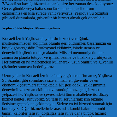
7/24 acil su kaçağı hizmeti sunarak, size her zaman destek oluyoruz.
Gece, gündüz veya hafta sonu fark etmeden, acil durum
çağrılarınıza en kısa sürede yanıt veriyoruz. Yeşilova Su Sızıntısı
gibi acil durumlarda, güvenilir bir hizmet almak çok önemlidir.
Yeşilova’daki Müşteri Memnuniyetimiz
Kocaeli İzmit Yeşilova’da yıllardır hizmet verdiğimiz
müşterilerimizden aldığımız olumlu geri bildirimler, başarımızın en
büyük göstergesidir. Profesyonel ekibimiz, işinde uzman ve
deneyimli kişilerden oluşmaktadır. Müşteri memnuniyetini her
zaman ön planda tutuyor ve işimizi özenle ve titizlikle yürütüyoruz.
Her zaman en iyi malzemeleri kullanarak, uzun ömürlü ve güvenilir
çözümler sunmayı hedefliyoruz.
Uzun yıllardır Kocaeli İzmit’te faaliyet gösteren firmamız, Yeşilova
Su Sızıntısı gibi sorunlarda size en hızlı, en güvenilir ve en
ekonomik çözümleri sunmaktadır. Müşteri odaklı yaklaşımımız,
deneyimli ve uzman ekibimiz ve sunduğumuz geniş hizmet
yelpazesi ile, Yeşilova ve çevresindeki tüm mahallelere üst düzey
hizmet kalitesi sunuyoruz. Su tesisatı sorunlarınız için bizimle
iletişime geçmekten çekinmeyin. Sizlere en iyi hizmeti sunmak için
buradayız. Diğer hizmetlerimiz arasında; kombi bakımı, kombi
tamiri, kalorifer tesisatı, doğalgaz tesisatı ve daha birçok hizmet