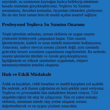
sayesinde, su sızıntısının kaynağını hızlıca belirleyip minimum
hasarla onarımını gerçekleştiriyoruz. Yeşilova Su Sızıntısı
sorununuzu, duvarları kırmadan, fayansları sökmeden çözüyoruz.
Bu da size hem zaman hem de maddi açıdan tasarruf sağlıyor.
Profesyonel Yeşilova Su Sızıntısı Onarımı
Tespit işleminin ardından, uzman ekibimiz en uygun onarım
yöntemini belirleyerek çalışmalara başlar. Tüm onarım
işlemlerimizde, kaliteli ve uzun ömürlü malzemeler kullanıyoruz.
Amacımız, sadece mevcut sorunu çözmek değil, aynı zamanda
gelecekte benzer sorunların yaşanmasını engellemektir. Bu nedenle,
onarım işlemlerini titizlikle ve özenle gerçekleştiriyoruz.
İşçiliğimizde en yüksek standartları uygulamak, müşteri
memnuniyetimizin temelini oluşturur.
Hızlı ve Etkili Müdahale
Anlık su kaçakları, ciddi hasarlara ve maddi kayıplara yol açabilir.
Bu nedenle, acil durum çağrılarına en hızlı şekilde yanıt veriyoruz.
Yeşilova ve çevresindeki tüm mahallelere hizmet veriyor, 7/24
ulaşabileceğiniz bir ekip ile çalışıyoruz. Size en yakın tesisatçı
ekibimiz, minimum sürede olay yerine ulaşarak sorunu
değerlendirecek ve en uygun çözümü sunacaktır.