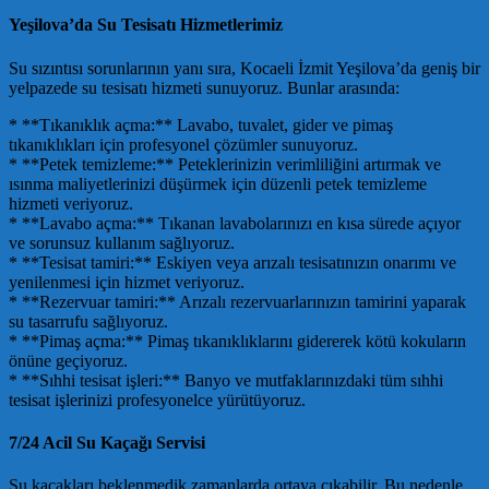
Yeşilova’da Su Tesisatı Hizmetlerimiz
Su sızıntısı sorunlarının yanı sıra, Kocaeli İzmit Yeşilova’da geniş bir
yelpazede su tesisatı hizmeti sunuyoruz. Bunlar arasında:
* **Tıkanıklık açma:** Lavabo, tuvalet, gider ve pimaş
tıkanıklıkları için profesyonel çözümler sunuyoruz.
* **Petek temizleme:** Peteklerinizin verimliliğini artırmak ve
ısınma maliyetlerinizi düşürmek için düzenli petek temizleme
hizmeti veriyoruz.
* **Lavabo açma:** Tıkanan lavabolarınızı en kısa sürede açıyor
ve sorunsuz kullanım sağlıyoruz.
* **Tesisat tamiri:** Eskiyen veya arızalı tesisatınızın onarımı ve
yenilenmesi için hizmet veriyoruz.
* **Rezervuar tamiri:** Arızalı rezervuarlarınızın tamirini yaparak
su tasarrufu sağlıyoruz.
* **Pimaş açma:** Pimaş tıkanıklıklarını gidererek kötü kokuların
önüne geçiyoruz.
* **Sıhhi tesisat işleri:** Banyo ve mutfaklarınızdaki tüm sıhhi
tesisat işlerinizi profesyonelce yürütüyoruz.
7/24 Acil Su Kaçağı Servisi
Su kaçakları beklenmedik zamanlarda ortaya çıkabilir. Bu nedenle