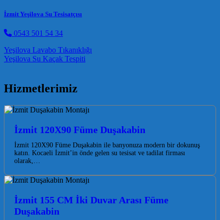
İzmit Yeşilova Su Tesisatçısı
0543 501 54 34
Post navigation
Yeşilova Lavabo Tıkanıklığı
Yeşilova Su Kaçak Tespiti
Hizmetlerimiz
İzmit 120X90 Füme Duşakabin
İzmit 120X90 Füme Duşakabin ile banyonuza modern bir dokunuş
katın. Kocaeli İzmit’in önde gelen su tesisat ve tadilat firması
olarak,…
İzmit 155 CM İki Duvar Arası Füme
Duşakabin