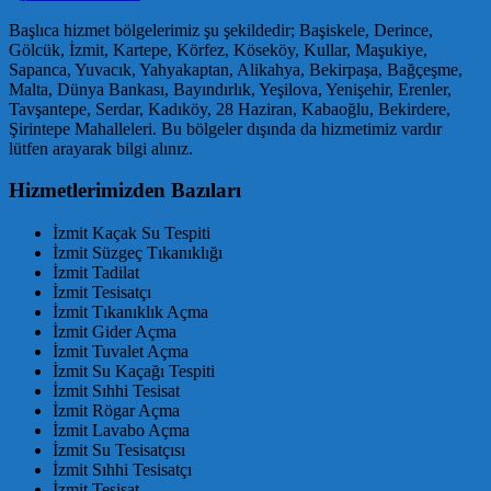
Başlıca hizmet bölgelerimiz şu şekildedir; Başiskele, Derince,
Gölcük, İzmit, Kartepe, Körfez, Köseköy, Kullar, Maşukiye,
Sapanca, Yuvacık, Yahyakaptan, Alikahya, Bekirpaşa, Bağçeşme,
Malta, Dünya Bankası, Bayındırlık, Yeşilova, Yenişehir, Erenler,
Tavşantepe, Serdar, Kadıköy, 28 Haziran, Kabaoğlu, Bekirdere,
Şirintepe Mahalleleri. Bu bölgeler dışında da hizmetimiz vardır
lütfen arayarak bilgi alınız.
Hizmetlerimizden Bazıları
İzmit Kaçak Su Tespiti
İzmit Süzgeç Tıkanıklığı
İzmit Tadilat
İzmit Tesisatçı
İzmit Tıkanıklık Açma
İzmit Gider Açma
İzmit Tuvalet Açma
İzmit Su Kaçağı Tespiti
İzmit Sıhhi Tesisat
İzmit Rögar Açma
İzmit Lavabo Açma
İzmit Su Tesisatçısı
İzmit Sıhhi Tesisatçı
İzmit Tesisat