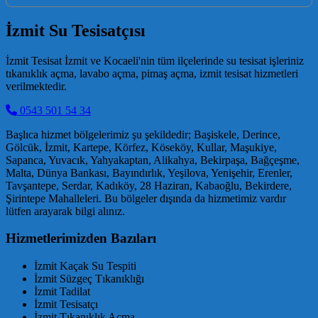
İzmit Su Tesisatçısı
İzmit Tesisat İzmit ve Kocaeli'nin tüm ilçelerinde su tesisat işleriniz
tıkanıklık açma, lavabo açma, pimaş açma, izmit tesisat hizmetleri
verilmektedir.
0543 501 54 34
Başlıca hizmet bölgelerimiz şu şekildedir; Başiskele, Derince,
Gölcük, İzmit, Kartepe, Körfez, Köseköy, Kullar, Maşukiye,
Sapanca, Yuvacık, Yahyakaptan, Alikahya, Bekirpaşa, Bağçeşme,
Malta, Dünya Bankası, Bayındırlık, Yeşilova, Yenişehir, Erenler,
Tavşantepe, Serdar, Kadıköy, 28 Haziran, Kabaoğlu, Bekirdere,
Şirintepe Mahalleleri. Bu bölgeler dışında da hizmetimiz vardır
lütfen arayarak bilgi alınız.
Hizmetlerimizden Bazıları
İzmit Kaçak Su Tespiti
İzmit Süzgeç Tıkanıklığı
İzmit Tadilat
İzmit Tesisatçı
İzmit Tıkanıklık Açma