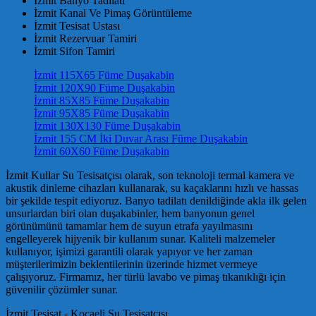
İzmit Banyo Tadilatı
İzmit Kanal Ve Pimaş Görüntüleme
İzmit Tesisat Ustası
İzmit Rezervuar Tamiri
İzmit Sifon Tamiri
İzmit 115X65 Füme Duşakabin
İzmit 120X90 Füme Duşakabin
İzmit 85X85 Füme Duşakabin
İzmit 95X85 Füme Duşakabin
İzmit 130X130 Füme Duşakabin
İzmit 155 CM İki Duvar Arası Füme Duşakabin
İzmit 60X60 Füme Duşakabin
İzmit Kullar Su Tesisatçısı olarak, son teknoloji termal kamera ve
akustik dinleme cihazları kullanarak, su kaçaklarını hızlı ve hassas
bir şekilde tespit ediyoruz. Banyo tadilatı denildiğinde akla ilk gelen
unsurlardan biri olan duşakabinler, hem banyonun genel
görünümünü tamamlar hem de suyun etrafa yayılmasını
engelleyerek hijyenik bir kullanım sunar. Kaliteli malzemeler
kullanıyor, işimizi garantili olarak yapıyor ve her zaman
müşterilerimizin beklentilerinin üzerinde hizmet vermeye
çalışıyoruz. Firmamız, her türlü lavabo ve pimaş tıkanıklığı için
güvenilir çözümler sunar.
İzmit Tesisat - Kocaeli Su Tesisatçısı