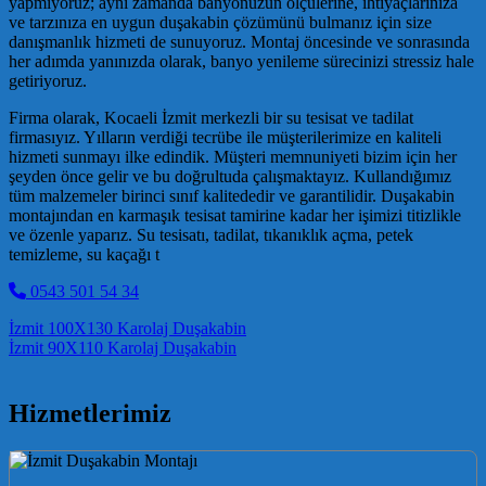
yapmıyoruz; aynı zamanda banyonuzun ölçülerine, ihtiyaçlarınıza
ve tarzınıza en uygun duşakabin çözümünü bulmanız için size
danışmanlık hizmeti de sunuyoruz. Montaj öncesinde ve sonrasında
her adımda yanınızda olarak, banyo yenileme sürecinizi stressiz hale
getiriyoruz.
Firma olarak, Kocaeli İzmit merkezli bir su tesisat ve tadilat
firmasıyız. Yılların verdiği tecrübe ile müşterilerimize en kaliteli
hizmeti sunmayı ilke edindik. Müşteri memnuniyeti bizim için her
şeyden önce gelir ve bu doğrultuda çalışmaktayız. Kullandığımız
tüm malzemeler birinci sınıf kalitededir ve garantilidir. Duşakabin
montajından en karmaşık tesisat tamirine kadar her işimizi titizlikle
ve özenle yaparız. Su tesisatı, tadilat, tıkanıklık açma, petek
temizleme, su kaçağı t
0543 501 54 34
Post navigation
İzmit 100X130 Karolaj Duşakabin
İzmit 90X110 Karolaj Duşakabin
Hizmetlerimiz