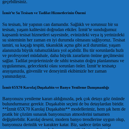
geçebilirsiniz.
İzmit’te Su Tesisatı ve Tadilat Hizmetlerinin Önemi
Su tesisatı, bir yapının can damarıdır. Sağlıklı ve sorunsuz bir su
tesisatı, yaşam kalitesini doğrudan etkiler. İzmit’te sunduğumuz
kapsamlı tesisat hizmetleri sayesinde, evinizdeki veya iş yerinizdeki
su sisteminin her zaman en iyi durumda olmasını sağlıyoruz. Tesisat
tamiri, su kaçağı tespiti, tıkanıklık açma gibi acil durumlar, yaşam
alanınızda büyük rahatsızlıklara yol açabilir. Bu tür sorunlarda hızlı
ve profesyonel müdahale, daha büyük zararların önüne geçilmesini
sağlar. Tadilat projelerinizde de sıhhi tesisatın doğru planlanması ve
uygulanması, gelecekteki olası sorunları önler. İzmit’te tesisatçı
arayışınızda, güvenilir ve deneyimli ekibimizle her zaman
yanınızdayız.
İzmit 65X70 Karolaj Duşakabin ve Banyo Yenileme Danışmanlığı
Banyonuzu yenileme kararı aldığınızda, pek çok detayı göz önünde
bulundurmanız gerekir. Duşakabin seçimi de bu detaylardan biridir.
**İzmit 65X70 Karolaj Duşakabin** modellerimiz, hem şık hem de
pratik bir çözüm sunarak banyonuzun atmosferini tamamen
değiştirebilir. Karolaj deseni, modern banyo trendlerine uygun olup,
banyonuza derinlik ve karakter katar. Biz, sadece ürün satışı