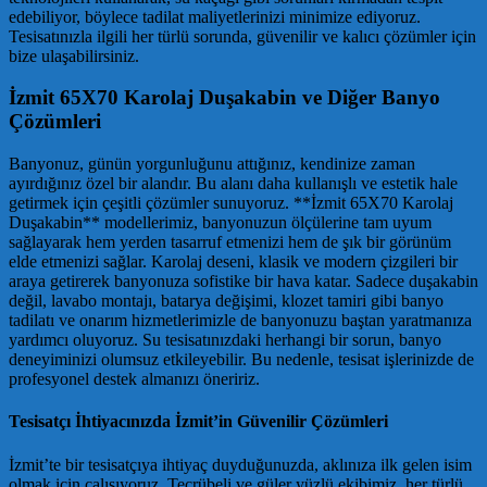
edebiliyor, böylece tadilat maliyetlerinizi minimize ediyoruz.
Tesisatınızla ilgili her türlü sorunda, güvenilir ve kalıcı çözümler için
bize ulaşabilirsiniz.
İzmit 65X70 Karolaj Duşakabin ve Diğer Banyo
Çözümleri
Banyonuz, günün yorgunluğunu attığınız, kendinize zaman
ayırdığınız özel bir alandır. Bu alanı daha kullanışlı ve estetik hale
getirmek için çeşitli çözümler sunuyoruz. **İzmit 65X70 Karolaj
Duşakabin** modellerimiz, banyonuzun ölçülerine tam uyum
sağlayarak hem yerden tasarruf etmenizi hem de şık bir görünüm
elde etmenizi sağlar. Karolaj deseni, klasik ve modern çizgileri bir
araya getirerek banyonuza sofistike bir hava katar. Sadece duşakabin
değil, lavabo montajı, batarya değişimi, klozet tamiri gibi banyo
tadilatı ve onarım hizmetlerimizle de banyonuzu baştan yaratmanıza
yardımcı oluyoruz. Su tesisatınızdaki herhangi bir sorun, banyo
deneyiminizi olumsuz etkileyebilir. Bu nedenle, tesisat işlerinizde de
profesyonel destek almanızı öneririz.
Tesisatçı İhtiyacınızda İzmit’in Güvenilir Çözümleri
İzmit’te bir tesisatçıya ihtiyaç duyduğunuzda, aklınıza ilk gelen isim
olmak için çalışıyoruz. Tecrübeli ve güler yüzlü ekibimiz, her türlü