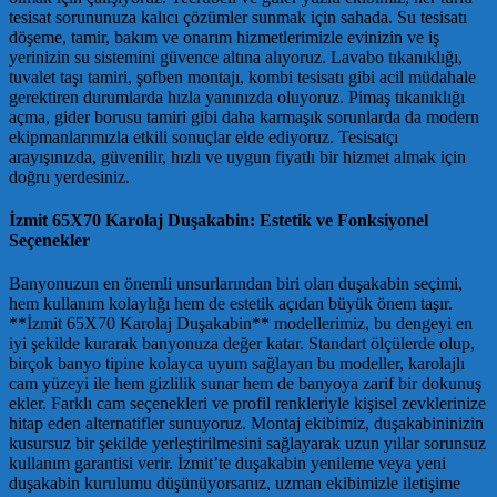
tesisat sorununuza kalıcı çözümler sunmak için sahada. Su tesisatı
döşeme, tamir, bakım ve onarım hizmetlerimizle evinizin ve iş
yerinizin su sistemini güvence altına alıyoruz. Lavabo tıkanıklığı,
tuvalet taşı tamiri, şofben montajı, kombi tesisatı gibi acil müdahale
gerektiren durumlarda hızla yanınızda oluyoruz. Pimaş tıkanıklığı
açma, gider borusu tamiri gibi daha karmaşık sorunlarda da modern
ekipmanlarımızla etkili sonuçlar elde ediyoruz. Tesisatçı
arayışınızda, güvenilir, hızlı ve uygun fiyatlı bir hizmet almak için
doğru yerdesiniz.
İzmit 65X70 Karolaj Duşakabin: Estetik ve Fonksiyonel
Seçenekler
Banyonuzun en önemli unsurlarından biri olan duşakabin seçimi,
hem kullanım kolaylığı hem de estetik açıdan büyük önem taşır.
**İzmit 65X70 Karolaj Duşakabin** modellerimiz, bu dengeyi en
iyi şekilde kurarak banyonuza değer katar. Standart ölçülerde olup,
birçok banyo tipine kolayca uyum sağlayan bu modeller, karolajlı
cam yüzeyi ile hem gizlilik sunar hem de banyoya zarif bir dokunuş
ekler. Farklı cam seçenekleri ve profil renkleriyle kişisel zevklerinize
hitap eden alternatifler sunuyoruz. Montaj ekibimiz, duşakabininizin
kusursuz bir şekilde yerleştirilmesini sağlayarak uzun yıllar sorunsuz
kullanım garantisi verir. İzmit’te duşakabin yenileme veya yeni
duşakabin kurulumu düşünüyorsanız, uzman ekibimizle iletişime