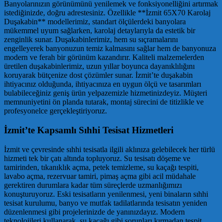
Banyolarınızın görünümünü yenilemek ve fonksiyonelliğini artırmak
istediğinizde, doğru adrestesiniz. Özellikle **İzmit 65X70 Karolaj
Duşakabin** modellerimiz, standart ölçülerdeki banyolara
mükemmel uyum sağlarken, karolaj detaylarıyla da estetik bir
zenginlik sunar. Duşakabinlerimiz, hem su sıçramalarını
engelleyerek banyonuzun temiz kalmasını sağlar hem de banyonuza
modern ve ferah bir görünüm kazandırır. Kaliteli malzemelerden
üretilen duşakabinlerimiz, uzun yıllar boyunca dayanıklılığını
koruyarak bütçenize dost çözümler sunar. İzmit’te duşakabin
ihtiyacınız olduğunda, ihtiyacınıza en uygun ölçü ve tasarımları
bulabileceğiniz geniş ürün yelpazemizle hizmetinizdeyiz. Müşteri
memnuniyetini ön planda tutarak, montaj sürecini de titizlikle ve
profesyonelce gerçekleştiriyoruz.
İzmit’te Kapsamlı Sıhhi Tesisat Hizmetleri
İzmit ve çevresinde sıhhi tesisatla ilgili aklınıza gelebilecek her türlü
hizmeti tek bir çatı altında topluyoruz. Su tesisatı döşeme ve
tamirinden, tıkanıklık açma, petek temizleme, su kaçağı tespiti,
lavabo açma, rezervuar tamiri, pimaş açma gibi acil müdahale
gerektiren durumlara kadar tüm süreçlerde uzmanlığımızı
konuşturuyoruz. Eski tesisatların yenilenmesi, yeni binaların sıhhi
tesisat kurulumu, banyo ve mutfak tadilatlarında tesisatın yeniden
düzenlenmesi gibi projelerinizde de yanınızdayız. Modern
teknolojileri kullanarak, su kaçağı gibi sorunları kırmadan tespit