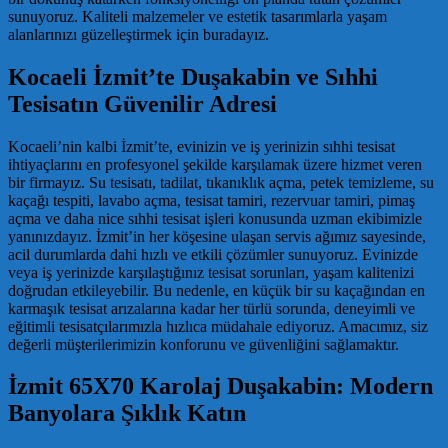
sunuyoruz. Kaliteli malzemeler ve estetik tasarımlarla yaşam
alanlarınızı güzelleştirmek için buradayız.
Kocaeli İzmit’te Duşakabin ve Sıhhi
Tesisatın Güvenilir Adresi
Kocaeli’nin kalbi İzmit’te, evinizin ve iş yerinizin sıhhi tesisat
ihtiyaçlarını en profesyonel şekilde karşılamak üzere hizmet veren
bir firmayız. Su tesisatı, tadilat, tıkanıklık açma, petek temizleme, su
kaçağı tespiti, lavabo açma, tesisat tamiri, rezervuar tamiri, pimaş
açma ve daha nice sıhhi tesisat işleri konusunda uzman ekibimizle
yanınızdayız. İzmit’in her köşesine ulaşan servis ağımız sayesinde,
acil durumlarda dahi hızlı ve etkili çözümler sunuyoruz. Evinizde
veya iş yerinizde karşılaştığınız tesisat sorunları, yaşam kalitenizi
doğrudan etkileyebilir. Bu nedenle, en küçük bir su kaçağından en
karmaşık tesisat arızalarına kadar her türlü sorunda, deneyimli ve
eğitimli tesisatçılarımızla hızlıca müdahale ediyoruz. Amacımız, siz
değerli müşterilerimizin konforunu ve güvenliğini sağlamaktır.
İzmit 65X70 Karolaj Duşakabin: Modern
Banyolara Şıklık Katın