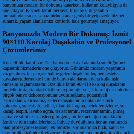
banyonuza modern bir dokunuş katarken, kullanım kolaylığıyla da
öne çıkıyor. Kocaeli İzmit merkezli firmamız, duşakabin
montajından su tesisatı tamirine kadar geniş bir yelpazede hizmet
sunarak, yaşam alanlarınızı konforlu hale getirmeyi amaçlıyor.
Banyonuzda Modern Bir Dokunuş: İzmit
90×110 Karolaj Duşakabin ve Profesyonel
Çözümlerimiz
Kocaeli’nin kalbi İzmit’te, banyo ve tesisat alanında sunduğumuz
kapsamlı hizmetlerle öne çıkıyoruz. Günümüz modern yaşamının
vazgeçilmez bir parçası haline gelen duşakabinler, hem estetik
kaygıları gidermekte hem de banyo alanlarının daha kullanışlı
olmasını sağlamaktadır. Özellikle İzmit 90×110 karolaj duşakabin
modellerimiz, standart ölçülere uygunluğu ve şık karolaj desenleriyle
birçok banyo dekorasyonuna uyum sağlama potansiyeli
taşımaktadır. Firmamız, sadece duşakabin montajı ile sınırlı
kalmayıp, su tesisatı, tadilat, tıkanıklık açma, petek temizleme, su
kaçağı tespiti, lavabo açma, tesisat tamiri, rezervuar tamiri, pimaş
açma ve sıhhi tesisat işleri gibi geniş bir hizmet ağı sunmaktadır.
İzmit ve tüm mahallelerinde, ihtiyaç duyduğunuz her an yanınızda
olan profesyonel tesisatçı ekibimizle, sorunlarınıza hızlı, kalıcı ve
ekonomik çözümler üretiyoruz. Banyo yenileme projelerinizden acil