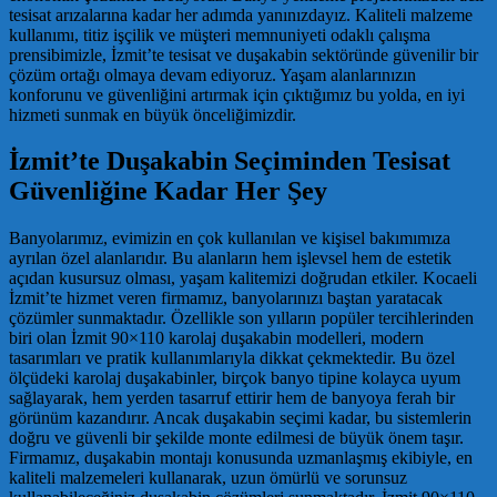
tesisat arızalarına kadar her adımda yanınızdayız. Kaliteli malzeme
kullanımı, titiz işçilik ve müşteri memnuniyeti odaklı çalışma
prensibimizle, İzmit’te tesisat ve duşakabin sektöründe güvenilir bir
çözüm ortağı olmaya devam ediyoruz. Yaşam alanlarınızın
konforunu ve güvenliğini artırmak için çıktığımız bu yolda, en iyi
hizmeti sunmak en büyük önceliğimizdir.
İzmit’te Duşakabin Seçiminden Tesisat
Güvenliğine Kadar Her Şey
Banyolarımız, evimizin en çok kullanılan ve kişisel bakımımıza
ayrılan özel alanlarıdır. Bu alanların hem işlevsel hem de estetik
açıdan kusursuz olması, yaşam kalitemizi doğrudan etkiler. Kocaeli
İzmit’te hizmet veren firmamız, banyolarınızı baştan yaratacak
çözümler sunmaktadır. Özellikle son yılların popüler tercihlerinden
biri olan İzmit 90×110 karolaj duşakabin modelleri, modern
tasarımları ve pratik kullanımlarıyla dikkat çekmektedir. Bu özel
ölçüdeki karolaj duşakabinler, birçok banyo tipine kolayca uyum
sağlayarak, hem yerden tasarruf ettirir hem de banyoya ferah bir
görünüm kazandırır. Ancak duşakabin seçimi kadar, bu sistemlerin
doğru ve güvenli bir şekilde monte edilmesi de büyük önem taşır.
Firmamız, duşakabin montajı konusunda uzmanlaşmış ekibiyle, en
kaliteli malzemeleri kullanarak, uzun ömürlü ve sorunsuz