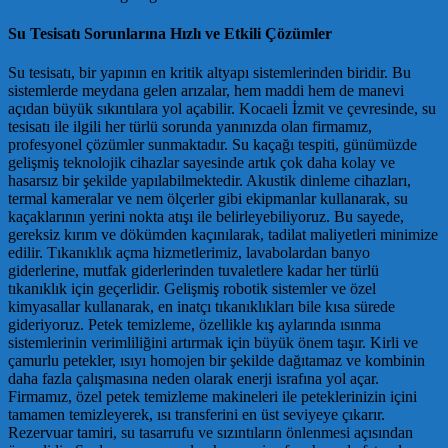
Su Tesisatı Sorunlarına Hızlı ve Etkili Çözümler
Su tesisatı, bir yapının en kritik altyapı sistemlerinden biridir. Bu
sistemlerde meydana gelen arızalar, hem maddi hem de manevi
açıdan büyük sıkıntılara yol açabilir. Kocaeli İzmit ve çevresinde, su
tesisatı ile ilgili her türlü sorunda yanınızda olan firmamız,
profesyonel çözümler sunmaktadır. Su kaçağı tespiti, günümüzde
gelişmiş teknolojik cihazlar sayesinde artık çok daha kolay ve
hasarsız bir şekilde yapılabilmektedir. Akustik dinleme cihazları,
termal kameralar ve nem ölçerler gibi ekipmanlar kullanarak, su
kaçaklarının yerini nokta atışı ile belirleyebiliyoruz. Bu sayede,
gereksiz kırım ve dökümden kaçınılarak, tadilat maliyetleri minimize
edilir. Tıkanıklık açma hizmetlerimiz, lavabolardan banyo
giderlerine, mutfak giderlerinden tuvaletlere kadar her türlü
tıkanıklık için geçerlidir. Gelişmiş robotik sistemler ve özel
kimyasallar kullanarak, en inatçı tıkanıklıkları bile kısa sürede
gideriyoruz. Petek temizleme, özellikle kış aylarında ısınma
sistemlerinin verimliliğini artırmak için büyük önem taşır. Kirli ve
çamurlu petekler, ısıyı homojen bir şekilde dağıtamaz ve kombinin
daha fazla çalışmasına neden olarak enerji israfına yol açar.
Firmamız, özel petek temizleme makineleri ile peteklerinizin içini
tamamen temizleyerek, ısı transferini en üst seviyeye çıkarır.
Rezervuar tamiri, su tasarrufu ve sızıntıların önlenmesi açısından