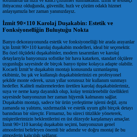
sorunlarda da hızlı ve kalıcı çözümler sunmaktadır. İzmit’te tesisatçı
ihtiyacınız olduğunda, güvenilir, hızlı ve çözüm odaklı hizmet
anlayışımızla her zaman yanınızdayız.
İzmit 90×110 Karolaj Duşakabin: Estetik ve
Fonksiyonelliğin Buluştuğu Nokta
Banyo dekorasyonunda estetik ve fonksiyonelliği bir arada arayanlar
için İzmit 90×110 karolaj duşakabin modelleri, ideal bir seçenektir.
Bu özel ölçüdeki duşakabinler, modern tasarımları ve karolaj
detaylarıyla banyonuza sofistike bir hava katarken, standart ölçülere
uygunluğu sayesinde de birçok banyo tipine kolayca adapte olabilir.
Kocaeli İzmit’te duşakabin montajı konusunda uzmanlaşmış
ekibimiz, bu şık ve kullanışlı duşakabinlerinizi en profesyonel
şekilde monte ederek, uzun yıllar sorunsuz bir kullanım sunmayı
hedefler. Kaliteli malzemelerden üretilen karolaj duşakabinlerimiz,
suya ve neme karşı dayanıklı olup, kolay temizlenebilir özellikleri
sayesinde banyonuzun her zaman hijyenik kalmasını sağlar.
Duşakabin montajı, sadece bir ürün yerleştirme işlemi değil, aynı
zamanda su yalıtımı, sızdırmazlık ve estetik uyum gibi birçok detayı
barındıran bir süreçtir. Firmamız, bu süreci titizlikle yöneterek,
müşterilerimizin beklentilerini en üst düzeyde karşılamayı amaçlar.
İzmit 90×110 karolaj duşakabin seçimi, banyonuzun genel
atmosferini belirleyen önemli bir adımdır ve doğru montaj ile bu
atmosferin kalıcılığı sağlanır.