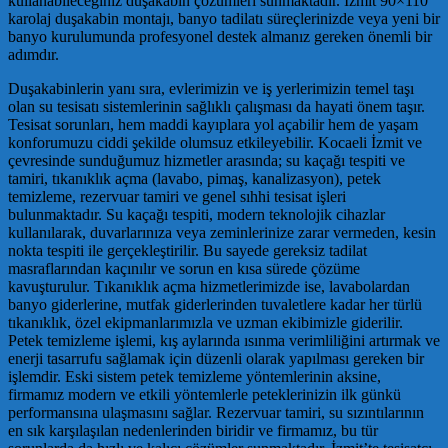
kullanabileceğiniz duşakabin çözümleri sunmaktadır. İzmit 90×110
karolaj duşakabin montajı, banyo tadilatı süreçlerinizde veya yeni bir
banyo kurulumunda profesyonel destek almanız gereken önemli bir
adımdır.
Duşakabinlerin yanı sıra, evlerimizin ve iş yerlerimizin temel taşı
olan su tesisatı sistemlerinin sağlıklı çalışması da hayati önem taşır.
Tesisat sorunları, hem maddi kayıplara yol açabilir hem de yaşam
konforumuzu ciddi şekilde olumsuz etkileyebilir. Kocaeli İzmit ve
çevresinde sunduğumuz hizmetler arasında; su kaçağı tespiti ve
tamiri, tıkanıklık açma (lavabo, pimaş, kanalizasyon), petek
temizleme, rezervuar tamiri ve genel sıhhi tesisat işleri
bulunmaktadır. Su kaçağı tespiti, modern teknolojik cihazlar
kullanılarak, duvarlarınıza veya zeminlerinize zarar vermeden, kesin
nokta tespiti ile gerçekleştirilir. Bu sayede gereksiz tadilat
masraflarından kaçınılır ve sorun en kısa sürede çözüme
kavuşturulur. Tıkanıklık açma hizmetlerimizde ise, lavabolardan
banyo giderlerine, mutfak giderlerinden tuvaletlere kadar her türlü
tıkanıklık, özel ekipmanlarımızla ve uzman ekibimizle giderilir.
Petek temizleme işlemi, kış aylarında ısınma verimliliğini artırmak ve
enerji tasarrufu sağlamak için düzenli olarak yapılması gereken bir
işlemdir. Eski sistem petek temizleme yöntemlerinin aksine,
firmamız modern ve etkili yöntemlerle peteklerinizin ilk günkü
performansına ulaşmasını sağlar. Rezervuar tamiri, su sızıntılarının
en sık karşılaşılan nedenlerinden biridir ve firmamız, bu tür