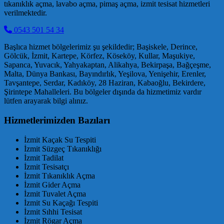
tıkanıklık açma, lavabo açma, pimaş açma, izmit tesisat hizmetleri
verilmektedir.
0543 501 54 34
Başlıca hizmet bölgelerimiz şu şekildedir; Başiskele, Derince,
Gölcük, İzmit, Kartepe, Körfez, Köseköy, Kullar, Maşukiye,
Sapanca, Yuvacık, Yahyakaptan, Alikahya, Bekirpaşa, Bağçeşme,
Malta, Dünya Bankası, Bayındırlık, Yeşilova, Yenişehir, Erenler,
Tavşantepe, Serdar, Kadıköy, 28 Haziran, Kabaoğlu, Bekirdere,
Şirintepe Mahalleleri. Bu bölgeler dışında da hizmetimiz vardır
lütfen arayarak bilgi alınız.
Hizmetlerimizden Bazıları
İzmit Kaçak Su Tespiti
İzmit Süzgeç Tıkanıklığı
İzmit Tadilat
İzmit Tesisatçı
İzmit Tıkanıklık Açma
İzmit Gider Açma
İzmit Tuvalet Açma
İzmit Su Kaçağı Tespiti
İzmit Sıhhi Tesisat
İzmit Rögar Açma