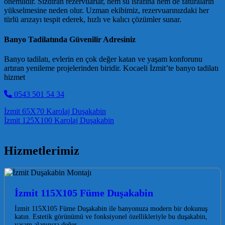
önemlidir. Sızdıran rezervuarlar, hem su israfına hem de faturaların
yükselmesine neden olur. Uzman ekibimiz, rezervuarınızdaki her
türlü arızayı tespit ederek, hızlı ve kalıcı çözümler sunar.
Banyo Tadilatında Güvenilir Adresiniz
Banyo tadilatı, evlerin en çok değer katan ve yaşam konforunu
artıran yenileme projelerinden biridir. Kocaeli İzmit’te banyo tadilatı
hizmet
0543 501 54 34
Post navigation
İzmit 65X70 Karolaj Duşakabin
İzmit 125X100 Karolaj Duşakabin
Hizmetlerimiz
İzmit 115X105 Füme Duşakabin
İzmit 115X105 Füme Duşakabin ile banyonuza modern bir dokunuş
katın. Estetik görünümü ve fonksiyonel özellikleriyle bu duşakabin,
yaşam alanınıza değer…